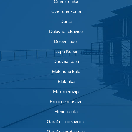
Črna kronika
Cvetlična korita
Darila
Delovne rokavice
Delovni oder
Depo Koper
Dnevna soba
Električno kolo
Elektrika
Elektroerozija
Erotične masaže
Eterična olja
Garaže in delavnice
Garažna vrata cena