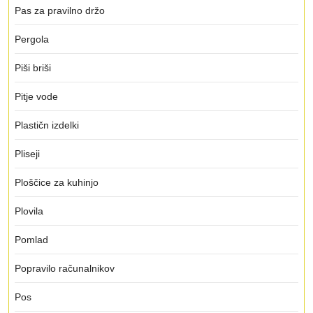
Pas za pravilno držo
Pergola
Piši briši
Pitje vode
Plastičn izdelki
Pliseji
Ploščice za kuhinjo
Plovila
Pomlad
Popravilo računalnikov
Pos