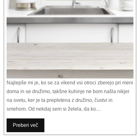
za
nobeno
moderno
kuhinjo
Najlepše mi je, ko se za vikend vsi otroci zberejo pri meni
doma in se družimo, takšne kuhinje ne bom našla nikjer
na svetu, ker je ta prepletena z družino, čustvi in
smehom. Od nekdaj sem si želela, da ko…
Preberi več