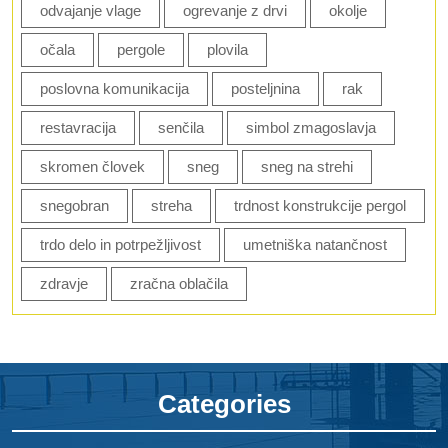
odvajanje vlage
ogrevanje z drvi
okolje
očala
pergole
plovila
poslovna komunikacija
posteljnina
rak
restavracija
senčila
simbol zmagoslavja
skromen človek
sneg
sneg na strehi
snegobran
streha
trdnost konstrukcije pergol
trdo delo in potrpežljivost
umetniška natančnost
zdravje
zračna oblačila
Categories