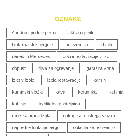
OZNAKE
športno spodnje perilo
aktivno perilo
bioklimatske pergole
bolezen rak
darilo
dedek in Mercedes
dobre restavracije v Izoli
dopust
drva za ogrevanje
garažna vrata
izlet v Izolo
Izola restavracije
kamin
kaminski vložki
kava
keramika
kuhinja
kuhinje
kvalitetna posteljnina
morska hrana Izola
nakup kaminskega vložka
napredne funkcije pergol
oblačila za rekreacijo