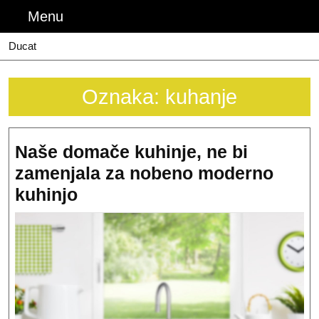
Skip
Menu
Menu
to
content
Ducat
Oznaka:
kuhanje
Naše domače kuhinje, ne bi
zamenjala za nobeno moderno
Naše
kuhinjo
domače
kuhinje,
ne
bi
zamenjala