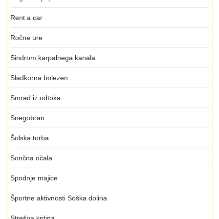
Rent a car
Ročne ure
Sindrom karpalnega kanala
Sladkorna bolezen
Smrad iz odtoka
Snegobran
Šolska torba
Sončna očala
Spodnje majice
Športne aktivnosti Soška dolina
Strešna kritina