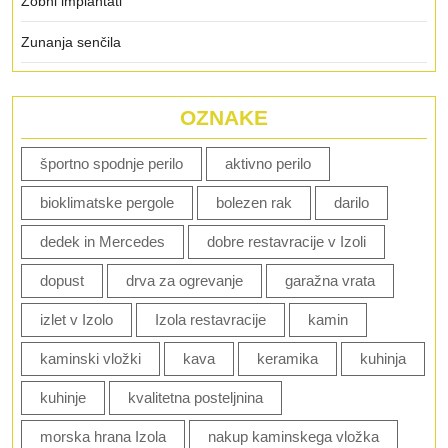
Zobni implantati
Zunanja senčila
OZNAKE
športno spodnje perilo
aktivno perilo
bioklimatske pergole
bolezen rak
darilo
dedek in Mercedes
dobre restavracije v Izoli
dopust
drva za ogrevanje
garažna vrata
izlet v Izolo
Izola restavracije
kamin
kaminski vložki
kava
keramika
kuhinja
kuhinje
kvalitetna posteljnina
morska hrana Izola
nakup kaminskega vložka