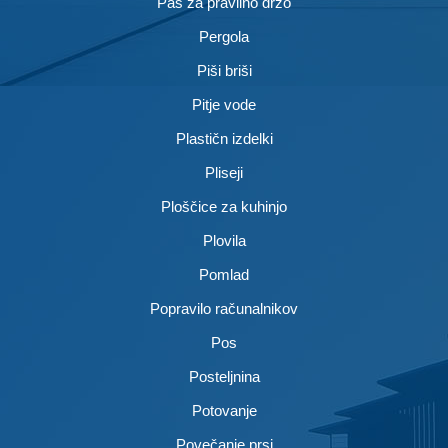
Pas za pravilno držo
Pergola
Piši briši
Pitje vode
Plastičn izdelki
Pliseji
Ploščice za kuhinjo
Plovila
Pomlad
Popravilo računalnikov
Pos
Posteljnina
Potovanje
Povečanje prsi