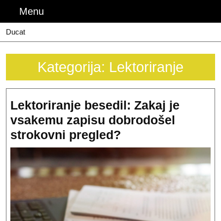
Skip
Menu
Menu
to
content
Ducat
Kategorija:
Lektoriranje
Lektoriranje besedil: Zakaj je
vsakemu zapisu dobrodošel
Lektoriranje
strokovni pregled?
besedil:
Zakaj
je
vsakemu
zapisu