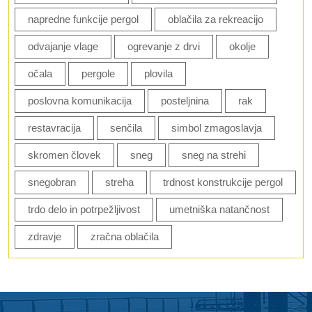
napredne funkcije pergol
oblačila za rekreacijo
odvajanje vlage
ogrevanje z drvi
okolje
očala
pergole
plovila
poslovna komunikacija
posteljnina
rak
restavracija
senčila
simbol zmagoslavja
skromen človek
sneg
sneg na strehi
snegobran
streha
trdnost konstrukcije pergol
trdo delo in potrpežljivost
umetniška natančnost
zdravje
zračna oblačila