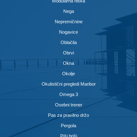
Modularna hiška
Nega
Nepremičnine
Nogavice
Oblačila
Obrvi
Okna
Okolje
Okulistični pregledi Maribor
Omega 3
Osebni trener
Pas za pravilno držo
Pergola
Piši briši