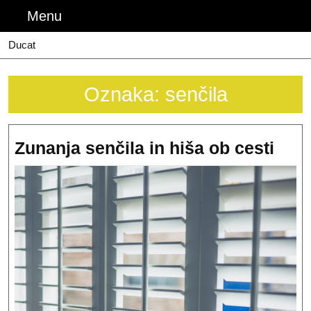
Skip
Menu
Menu
to
content
Ducat
Oznaka:
senčila
Zun
Zunanja senčila in hiša ob cesti
senč
in
hiša
ob
cest