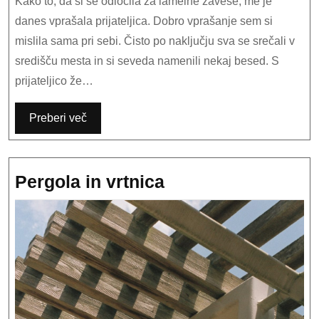
Kako to, da si se odločila za lamelne zavese, me je
danes vprašala prijateljica. Dobro vprašanje sem si
mislila sama pri sebi. Čisto po naključju sva se srečali v
središču mesta in si seveda namenili nekaj besed. S
prijateljico že…
Preberi več
Pergola
Pergola in vrtnica
in
vrtnica