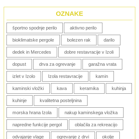
OZNAKE
športno spodnje perilo
aktivno perilo
bioklimatske pergole
bolezen rak
darilo
dedek in Mercedes
dobre restavracije v Izoli
dopust
drva za ogrevanje
garažna vrata
izlet v Izolo
Izola restavracije
kamin
kaminski vložki
kava
keramika
kuhinja
kuhinje
kvalitetna posteljnina
morska hrana Izola
nakup kaminskega vložka
napredne funkcije pergol
oblačila za rekreacijo
odvajanje vlage
ogrevanje z drvi
okolje