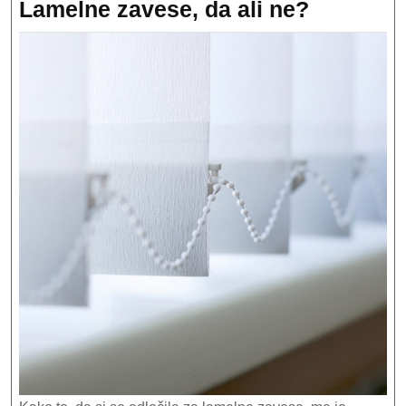
Lamelne
Lamelne zavese, da ali ne?
zavese,
da
ali
ne?