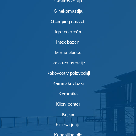
Gastroskopija
Ginekomastija
Glamping nasveti
Igre na srečo
Intex bazeni
Iverne plošče
Izola restavracije
Kakovost v poizvodnji
Kaminski vložki
Keramika
Klicni center
Knjige
Kolesarjenje
Konopljino olje