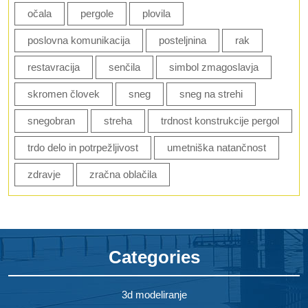
očala
pergole
plovila
poslovna komunikacija
posteljnina
rak
restavracija
senčila
simbol zmagoslavja
skromen človek
sneg
sneg na strehi
snegobran
streha
trdnost konstrukcije pergol
trdo delo in potrpežljivost
umetniška natančnost
zdravje
zračna oblačila
Categories
3d modeliranje