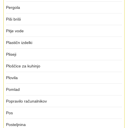
Pergola
Piši briši
Pitje vode
Plastičn izdelki
Pliseji
Ploščice za kuhinjo
Plovila
Pomlad
Popravilo računalnikov
Pos
Posteljnina