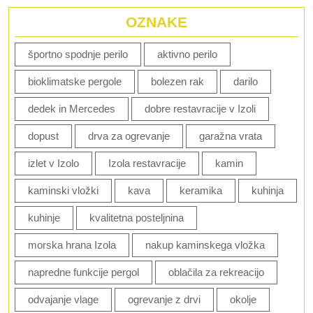
OZNAKE
športno spodnje perilo
aktivno perilo
bioklimatske pergole
bolezen rak
darilo
dedek in Mercedes
dobre restavracije v Izoli
dopust
drva za ogrevanje
garažna vrata
izlet v Izolo
Izola restavracije
kamin
kaminski vložki
kava
keramika
kuhinja
kuhinje
kvalitetna posteljnina
morska hrana Izola
nakup kaminskega vložka
napredne funkcije pergol
oblačila za rekreacijo
odvajanje vlage
ogrevanje z drvi
okolje