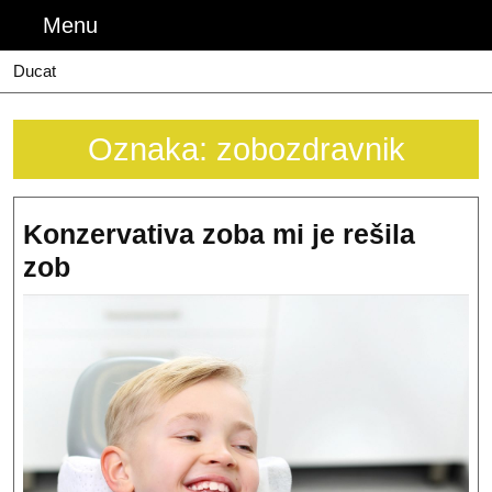
Skip
Menu
Menu
to
content
Ducat
Oznaka:
zobozdravnik
Konzervativa zoba mi je rešila
Konzervativa
zob
zoba
mi
je
rešila
zob