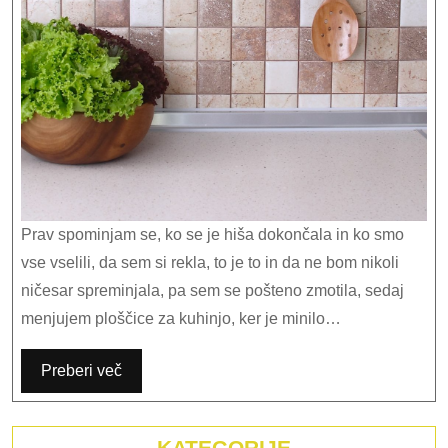
no
po
ku
Prav spominjam se, ko se je hiša dokončala in ko smo
vse vselili, da sem si rekla, to je to in da ne bom nikoli
ničesar spreminjala, pa sem se pošteno zmotila, sedaj
menjujem ploščice za kuhinjo, ker je minilo…
Preberi več
KATEGORIJE