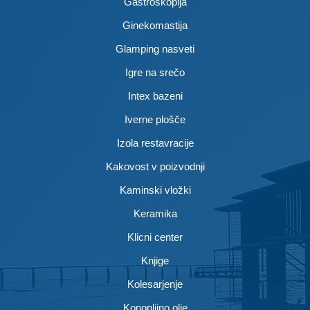
Gastroskopija
Ginekomastija
Glamping nasveti
Igre na srečo
Intex bazeni
Iverne plošče
Izola restavracije
Kakovost v poizvodnji
Kaminski vložki
Keramika
Klicni center
Knjige
Kolesarjenje
Konopljino olje