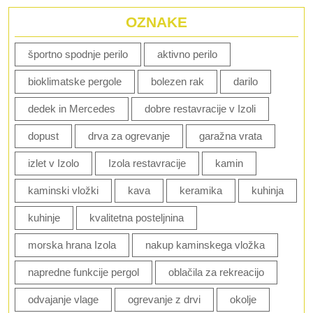
OZNAKE
športno spodnje perilo
aktivno perilo
bioklimatske pergole
bolezen rak
darilo
dedek in Mercedes
dobre restavracije v Izoli
dopust
drva za ogrevanje
garažna vrata
izlet v Izolo
Izola restavracije
kamin
kaminski vložki
kava
keramika
kuhinja
kuhinje
kvalitetna posteljnina
morska hrana Izola
nakup kaminskega vložka
napredne funkcije pergol
oblačila za rekreacijo
odvajanje vlage
ogrevanje z drvi
okolje