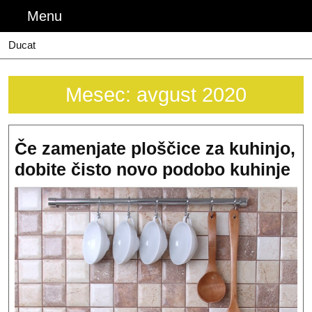
Skip
Menu
Menu
to
content
Ducat
Mesec:
avgust 2020
Če zamenjate ploščice za kuhinjo,
Če
dobite čisto novo podobo kuhinje
za
pl
za
ku
do
či