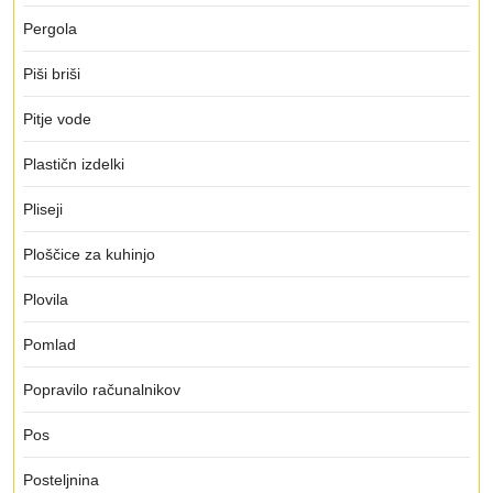
Pergola
Piši briši
Pitje vode
Plastičn izdelki
Pliseji
Ploščice za kuhinjo
Plovila
Pomlad
Popravilo računalnikov
Pos
Posteljnina