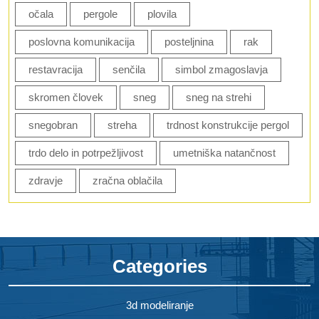
očala
pergole
plovila
poslovna komunikacija
posteljnina
rak
restavracija
senčila
simbol zmagoslavja
skromen človek
sneg
sneg na strehi
snegobran
streha
trdnost konstrukcije pergol
trdo delo in potrpežljivost
umetniška natančnost
zdravje
zračna oblačila
Categories
3d modeliranje