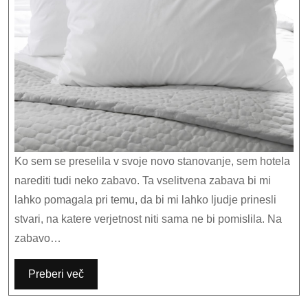
vselitvi
v
nov
dom
Ko sem se preselila v svoje novo stanovanje, sem hotela
narediti tudi neko zabavo. Ta vselitvena zabava bi mi
lahko pomagala pri temu, da bi mi lahko ljudje prinesli
stvari, na katere verjetnost niti sama ne bi pomislila. Na
zabavo…
Preberi več