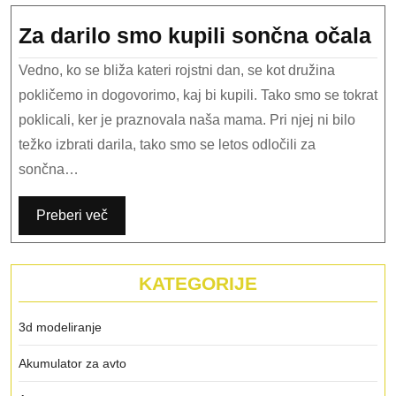
Za
Za darilo smo kupili sončna očala
da
Vedno, ko se bliža kateri rojstni dan, se kot družina
s
pokličemo in dogovorimo, kaj bi kupili. Tako smo se tokrat
ku
poklicali, ker je praznovala naša mama. Pri njej ni bilo
so
težko izbrati darila, tako smo se letos odločili za
oč
sončna…
Preberi več
KATEGORIJE
3d modeliranje
Akumulator za avto