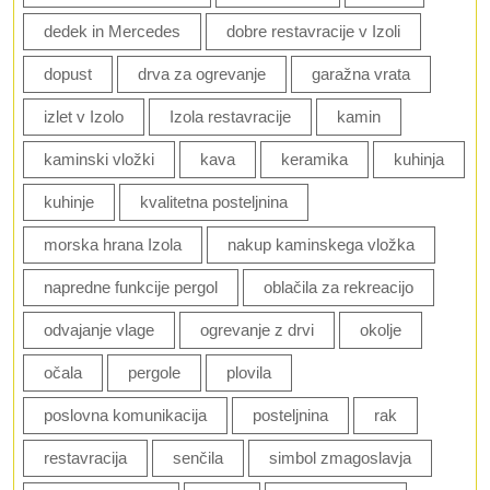
dedek in Mercedes
dobre restavracije v Izoli
dopust
drva za ogrevanje
garažna vrata
izlet v Izolo
Izola restavracije
kamin
kaminski vložki
kava
keramika
kuhinja
kuhinje
kvalitetna posteljnina
morska hrana Izola
nakup kaminskega vložka
napredne funkcije pergol
oblačila za rekreacijo
odvajanje vlage
ogrevanje z drvi
okolje
očala
pergole
plovila
poslovna komunikacija
posteljnina
rak
restavracija
senčila
simbol zmagoslavja