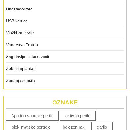
Uncategorized
USB kartica
Vložki za čevlje
Vrtnarstvo Tratnik
Zagotavljanje kakovosti
Zobni implantati
Zunanja senčila
OZNAKE
športno spodnje perilo
aktivno perilo
bioklimatske pergole
bolezen rak
darilo