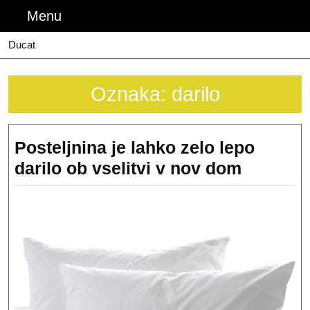
Skip
Menu
Menu
to
content
Ducat
Oznaka:
darilo
Posteljnina je lahko zelo lepo
Posteljn
darilo ob vselitvi v nov dom
je
lahko
zelo
lepo
darilo
ob