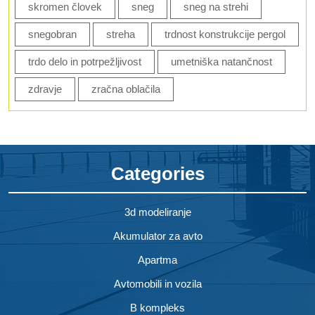
skromen človek
sneg
sneg na strehi
snegobran
streha
trdnost konstrukcije pergol
trdo delo in potrpežljivost
umetniška natančnost
zdravje
zračna oblačila
Categories
3d modeliranje
Akumulator za avto
Apartma
Avtomobili in vozila
B kompleks