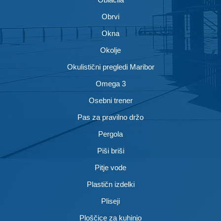
Obrvi
Okna
Okolje
Okulistični pregledi Maribor
Omega 3
Osebni trener
Pas za pravilno držo
Pergola
Piši briši
Pitje vode
Plastičn izdelki
Pliseji
Ploščice za kuhinjo