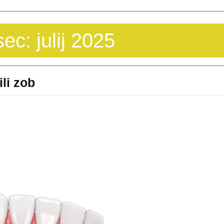
sec:
julij 2025
Zobni
ili zob
implatati
so
mi
povrnili
zob