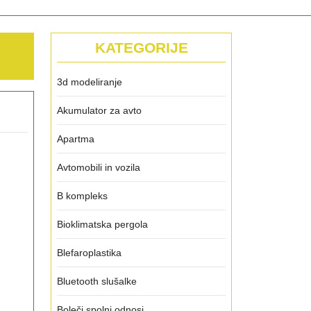
KATEGORIJE
3d modeliranje
Akumulator za avto
Apartma
Avtomobili in vozila
B kompleks
Bioklimatska pergola
Blefaroplastika
Bluetooth slušalke
Boleči spolni odnosi