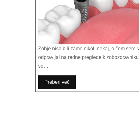
Zobje niso bili zame nikoli nekaj, o čem sem rad govoril ali razmišljal. Po pravici povedano se sploh nisem
odpravljal na redne preglede k zobozdravniku. N
so…
Preberi več