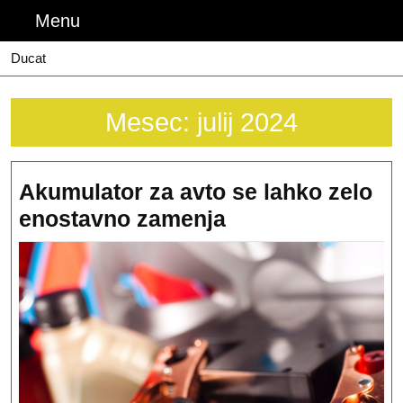
Skip
Menu
Menu
to
content
Ducat
Mesec:
julij 2024
Akumulator za avto se lahko zelo
Akumulator
enostavno zamenja
za
avto
se
lahko
zelo
enostavno