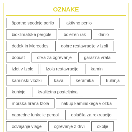
OZNAKE
športno spodnje perilo
aktivno perilo
bioklimatske pergole
bolezen rak
darilo
dedek in Mercedes
dobre restavracije v Izoli
dopust
drva za ogrevanje
garažna vrata
izlet v Izolo
Izola restavracije
kamin
kaminski vložki
kava
keramika
kuhinja
kuhinje
kvalitetna posteljnina
morska hrana Izola
nakup kaminskega vložka
napredne funkcije pergol
oblačila za rekreacijo
odvajanje vlage
ogrevanje z drvi
okolje