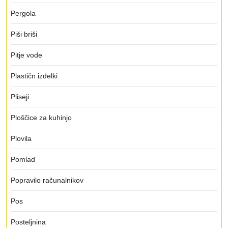
Pergola
Piši briši
Pitje vode
Plastičn izdelki
Pliseji
Ploščice za kuhinjo
Plovila
Pomlad
Popravilo računalnikov
Pos
Posteljnina