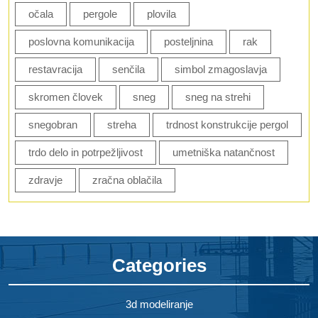
očala
pergole
plovila
poslovna komunikacija
posteljnina
rak
restavracija
senčila
simbol zmagoslavja
skromen človek
sneg
sneg na strehi
snegobran
streha
trdnost konstrukcije pergol
trdo delo in potrpežljivost
umetniška natančnost
zdravje
zračna oblačila
Categories
3d modeliranje