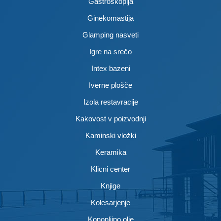
Gastroskopija
Ginekomastija
Glamping nasveti
Igre na srečo
Intex bazeni
Iverne plošče
Izola restavracije
Kakovost v poizvodnji
Kaminski vložki
Keramika
Klicni center
Knjige
Kolesarjenje
Konopljino olje