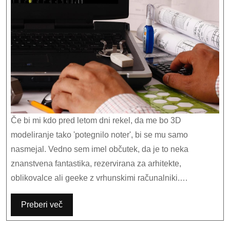
hobi.
Če bi mi kdo pred letom dni rekel, da me bo 3D
modeliranje tako 'potegnilo noter', bi se mu samo
nasmejal. Vedno sem imel občutek, da je to neka
znanstvena fantastika, rezervirana za arhitekte,
oblikovalce ali geeke z vrhunskimi računalniki.…
Preberi več