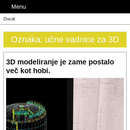
Skip
Menu
Menu
to
content
Ducat
Oznaka:
učne vadnice za 3D
3D modeliranje je zame postalo
3D
več kot hobi.
modeliranje
je
zame
postalo
več
kot