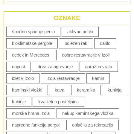
OZNAKE
športno spodnje perilo
aktivno perilo
bioklimatske pergole
bolezen rak
darilo
dedek in Mercedes
dobre restavracije v Izoli
dopust
drva za ogrevanje
garažna vrata
izlet v Izolo
Izola restavracije
kamin
kaminski vložki
kava
keramika
kuhinja
kuhinje
kvalitetna posteljnina
morska hrana Izola
nakup kaminskega vložka
napredne funkcije pergol
oblačila za rekreacijo