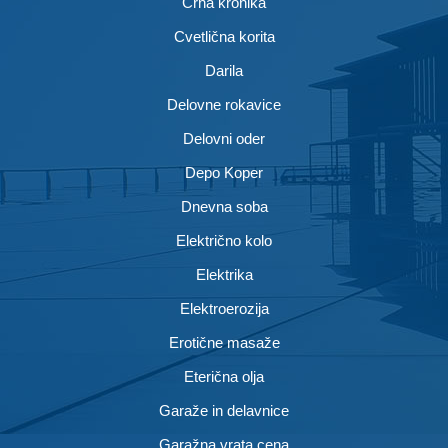
Črna kronika
Cvetlična korita
Darila
Delovne rokavice
Delovni oder
Depo Koper
Dnevna soba
Električno kolo
Elektrika
Elektroerozija
Erotične masaže
Eterična olja
Garaže in delavnice
Garažna vrata cena