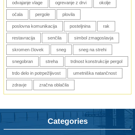
odvajanje vlage
ogrevanje z drvi
okolje
očala
pergole
plovila
poslovna komunikacija
posteljnina
rak
restavracija
senčila
simbol zmagoslavja
skromen človek
sneg
sneg na strehi
snegobran
streha
trdnost konstrukcije pergol
trdo delo in potrpežljivost
umetniška natančnost
zdravje
zračna oblačila
Categories