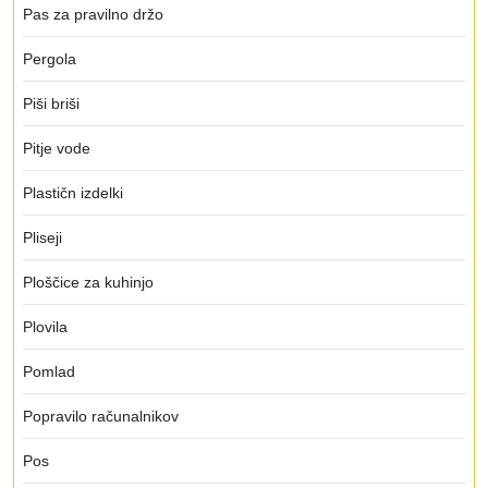
Pas za pravilno držo
Pergola
Piši briši
Pitje vode
Plastičn izdelki
Pliseji
Ploščice za kuhinjo
Plovila
Pomlad
Popravilo računalnikov
Pos