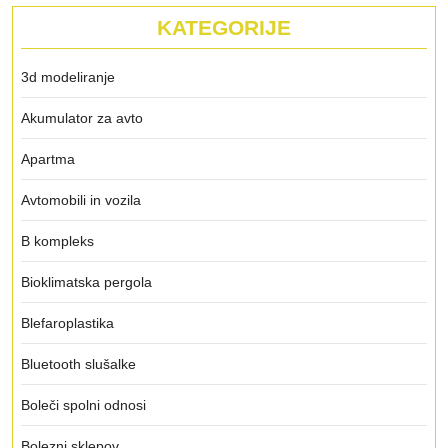
KATEGORIJE
3d modeliranje
Akumulator za avto
Apartma
Avtomobili in vozila
B kompleks
Bioklimatska pergola
Blefaroplastika
Bluetooth slušalke
Boleči spolni odnosi
Bolezni sklepov