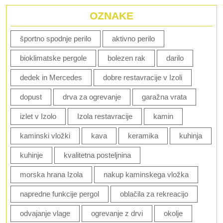
OZNAKE
športno spodnje perilo
aktivno perilo
bioklimatske pergole
bolezen rak
darilo
dedek in Mercedes
dobre restavracije v Izoli
dopust
drva za ogrevanje
garažna vrata
izlet v Izolo
Izola restavracije
kamin
kaminski vložki
kava
keramika
kuhinja
kuhinje
kvalitetna posteljnina
morska hrana Izola
nakup kaminskega vložka
napredne funkcije pergol
oblačila za rekreacijo
odvajanje vlage
ogrevanje z drvi
okolje