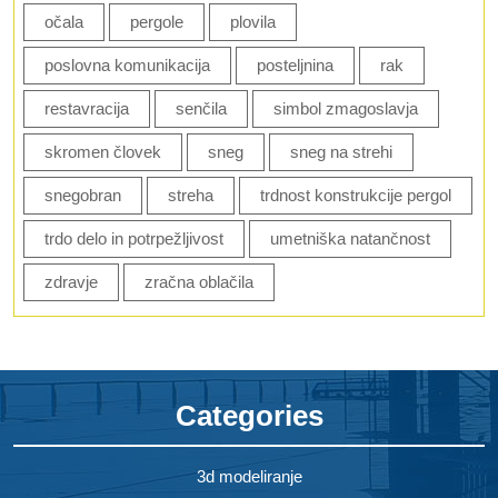
očala
pergole
plovila
poslovna komunikacija
posteljnina
rak
restavracija
senčila
simbol zmagoslavja
skromen človek
sneg
sneg na strehi
snegobran
streha
trdnost konstrukcije pergol
trdo delo in potrpežljivost
umetniška natančnost
zdravje
zračna oblačila
Categories
3d modeliranje