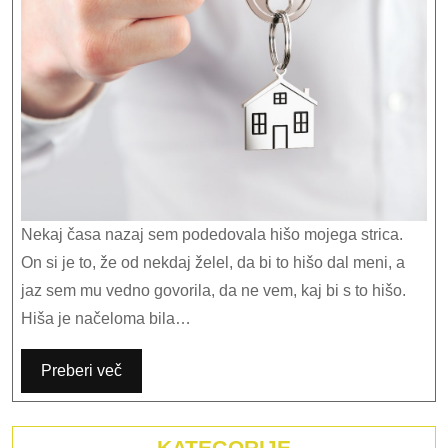
marsik
vpraša
Nekaj časa nazaj sem podedovala hišo mojega strica.
On si je to, že od nekdaj želel, da bi to hišo dal meni, a
jaz sem mu vedno govorila, da ne vem, kaj bi s to hišo.
Hiša je načeloma bila…
Preberi več
KATEGORIJE