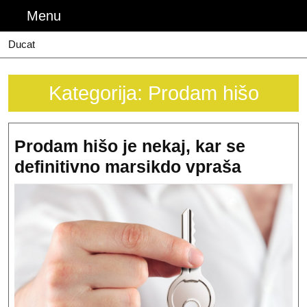
Skip
Menu
Menu
to
content
Ducat
Kategorija:
Prodam hišo
Prodam hišo je nekaj, kar se
Prodam
definitivno marsikdo vpraša
hišo
je
nekaj,
kar
se
definiti