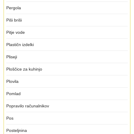
Pergola
Piši briši
Pitje vode
Plastičn izdelki
Pliseji
Ploščice za kuhinjo
Plovila
Pomlad
Popravilo računalnikov
Pos
Posteljnina