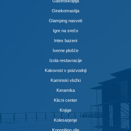
Gastroskopija
Ginekomastija
Glamping nasveti
Igre na srečo
Intex bazeni
Iverne plošče
Izola restavracije
Kakovost v poizvodnji
Kaminski vložki
Keramika
Klicni center
Knjige
Kolesarjenje
Konopljino olje