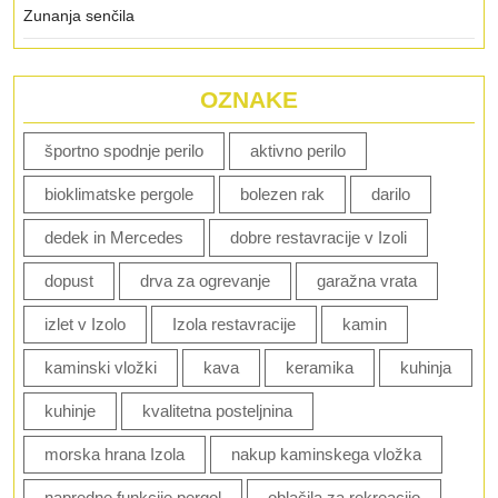
Zunanja senčila
OZNAKE
športno spodnje perilo
aktivno perilo
bioklimatske pergole
bolezen rak
darilo
dedek in Mercedes
dobre restavracije v Izoli
dopust
drva za ogrevanje
garažna vrata
izlet v Izolo
Izola restavracije
kamin
kaminski vložki
kava
keramika
kuhinja
kuhinje
kvalitetna posteljnina
morska hrana Izola
nakup kaminskega vložka
napredne funkcije pergol
oblačila za rekreacijo