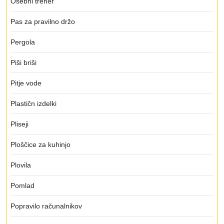
Osebni trener
Pas za pravilno držo
Pergola
Piši briši
Pitje vode
Plastičn izdelki
Pliseji
Ploščice za kuhinjo
Plovila
Pomlad
Popravilo računalnikov