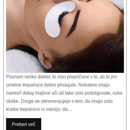
glede
na
obliko
vaših
oči
Poznam veliko deklet, ki niso prepričane v to, ali bi jim
umetne trepalnice dobro pristajale. Nekatere imajo
namreč dokaj majhne oči ali take zelo podolgovate, ozke
oblike. Druge se obremenjujejo s tem, da imajo zelo
kratke trepalnice in menijo, da…
Preberi več