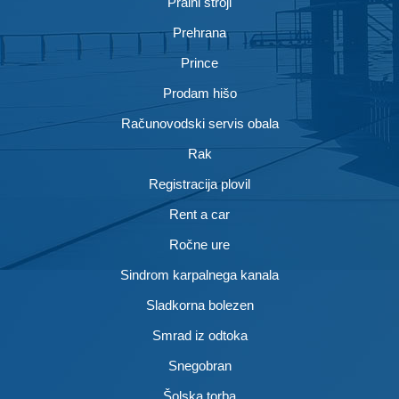
Pralni stroji
Prehrana
Prince
Prodam hišo
Računovodski servis obala
Rak
Registracija plovil
Rent a car
Ročne ure
Sindrom karpalnega kanala
Sladkorna bolezen
Smrad iz odtoka
Snegobran
Šolska torba