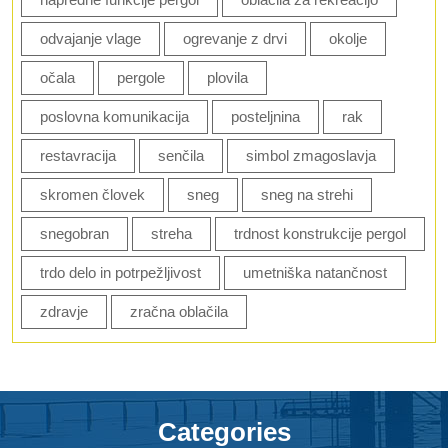
odvajanje vlage
ogrevanje z drvi
okolje
očala
pergole
plovila
poslovna komunikacija
posteljnina
rak
restavracija
senčila
simbol zmagoslavja
skromen človek
sneg
sneg na strehi
snegobran
streha
trdnost konstrukcije pergol
trdo delo in potrpežljivost
umetniška natančnost
zdravje
zračna oblačila
Categories