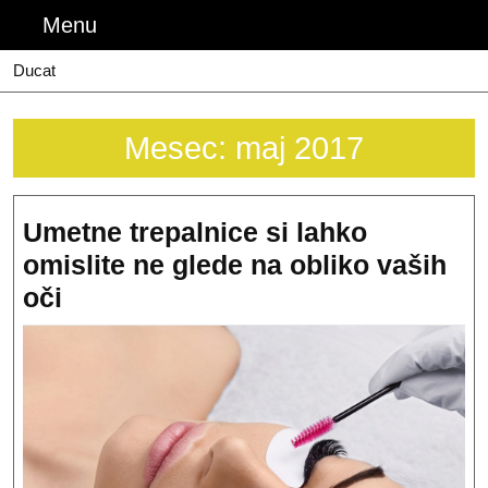
Skip
Menu
Menu
to
content
Ducat
Mesec:
maj 2017
Umetne trepalnice si lahko
omislite ne glede na obliko vaših
Umetne
oči
trepalnice
si
lahko
omislite
ne