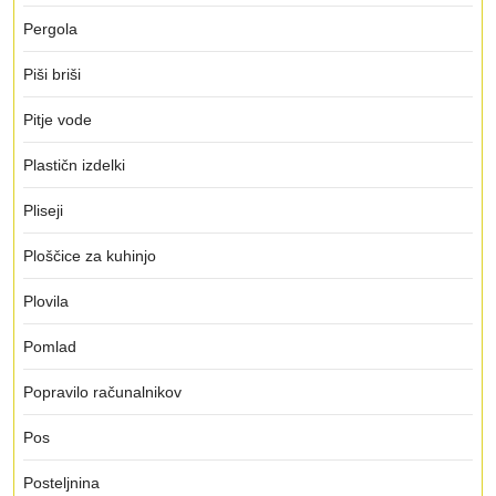
Pergola
Piši briši
Pitje vode
Plastičn izdelki
Pliseji
Ploščice za kuhinjo
Plovila
Pomlad
Popravilo računalnikov
Pos
Posteljnina