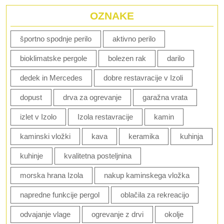
OZNAKE
športno spodnje perilo
aktivno perilo
bioklimatske pergole
bolezen rak
darilo
dedek in Mercedes
dobre restavracije v Izoli
dopust
drva za ogrevanje
garažna vrata
izlet v Izolo
Izola restavracije
kamin
kaminski vložki
kava
keramika
kuhinja
kuhinje
kvalitetna posteljnina
morska hrana Izola
nakup kaminskega vložka
napredne funkcije pergol
oblačila za rekreacijo
odvajanje vlage
ogrevanje z drvi
okolje