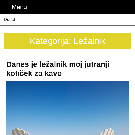
Skip
Menu
Menu
to
content
Ducat
Kategorija:
Ležalnik
Danes je ležalnik moj jutranji
Danes
kotiček za kavo
je
ležalnik
moj
jutranji
kotiček
za