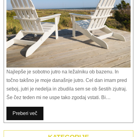
kavo
Najlepše je sobotno jutro na ležalniku ob bazenu. In
točno takšno je moje današnje jutro. Cel dan imam pred
seboj, jutri je nedelja in zbudila sem se ob šestih zjutraj.
Še čez teden mi ne uspe tako zgodaj vstati. Bi…
Preberi več
KATEGORIJE