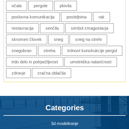
očala
pergole
plovila
poslovna komunikacija
posteljnina
rak
restavracija
senčila
simbol zmagoslavja
skromen človek
sneg
sneg na strehi
snegobran
streha
trdnost konstrukcije pergol
trdo delo in potrpežljivost
umetniška natančnost
zdravje
zračna oblačila
Categories
3d modeliranje