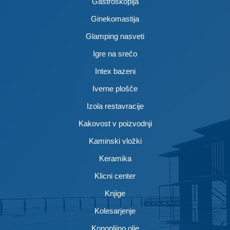
Gastroskopija
Ginekomastija
Glamping nasveti
Igre na srečo
Intex bazeni
Iverne plošče
Izola restavracije
Kakovost v poizvodnji
Kaminski vložki
Keramika
Klicni center
Knjige
Kolesarjenje
Konopljino olje