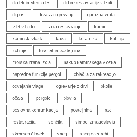
dedek in Mercedes
dobre restavracije v Izoli
dopust
drva za ogrevanje
garažna vrata
izlet v Izolo
Izola restavracije
kamin
kaminski vložki
kava
keramika
kuhinja
kuhinje
kvalitetna posteljnina
morska hrana Izola
nakup kaminskega vložka
napredne funkcije pergol
oblačila za rekreacijo
odvajanje vlage
ogrevanje z drvi
okolje
očala
pergole
plovila
poslovna komunikacija
posteljnina
rak
restavracija
senčila
simbol zmagoslavja
skromen človek
sneg
sneg na strehi