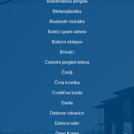
Bioklimatska pergola
Blefaroplastika
Bluetooth slušalke
Boleči spolni odnosi
Bolezni sklepov
Brisalci
Celostni pregled telesa
Čevlji
Črna kronika
Cvetlična korita
Darila
Delovne rokavice
Delovni oder
Depo Koper