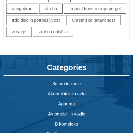
snegobran
streha
trdnost konstrukcije pergol
trdo delo in potrpežljivost
umetniška natančnost
zdravje
zračna oblačila
Categories
3d modeliranje
Akumulator za avto
Apartma
Avtomobili in vozila
B kompleks