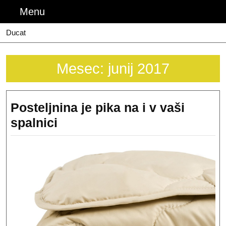
Skip
Menu
Menu
to
content
Ducat
Mesec:
junij 2017
Posteljnina je pika na i v vaši
Posteljnina
spalnici
je
pika
na
i
v
vaši