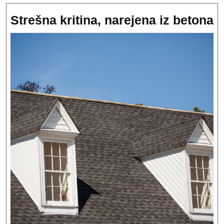
S
Strešna kritina, narejena iz betona
kr
n
iz
b