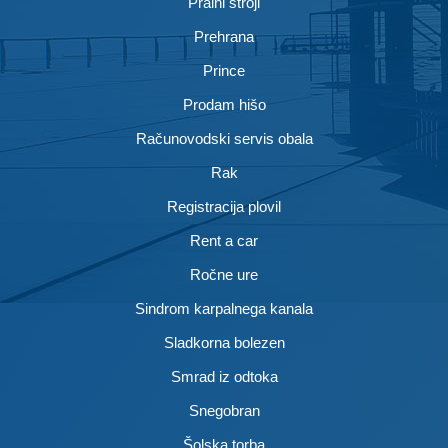
Pralni stroji
Prehrana
Prince
Prodam hišo
Računovodski servis obala
Rak
Registracija plovil
Rent a car
Ročne ure
Sindrom karpalnega kanala
Sladkorna bolezen
Smrad iz odtoka
Snegobran
Šolska torba