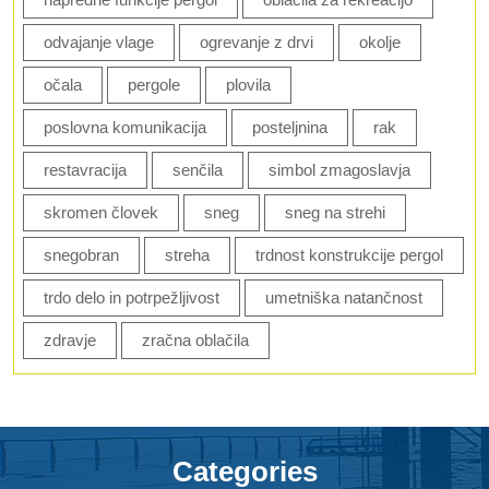
odvajanje vlage
ogrevanje z drvi
okolje
očala
pergole
plovila
poslovna komunikacija
posteljnina
rak
restavracija
senčila
simbol zmagoslavja
skromen človek
sneg
sneg na strehi
snegobran
streha
trdnost konstrukcije pergol
trdo delo in potrpežljivost
umetniška natančnost
zdravje
zračna oblačila
Categories