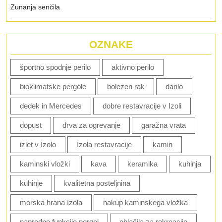
Zunanja senčila
OZNAKE
športno spodnje perilo
aktivno perilo
bioklimatske pergole
bolezen rak
darilo
dedek in Mercedes
dobre restavracije v Izoli
dopust
drva za ogrevanje
garažna vrata
izlet v Izolo
Izola restavracije
kamin
kaminski vložki
kava
keramika
kuhinja
kuhinje
kvalitetna posteljnina
morska hrana Izola
nakup kaminskega vložka
napredne funkcije pergol
oblačila za rekreacijo