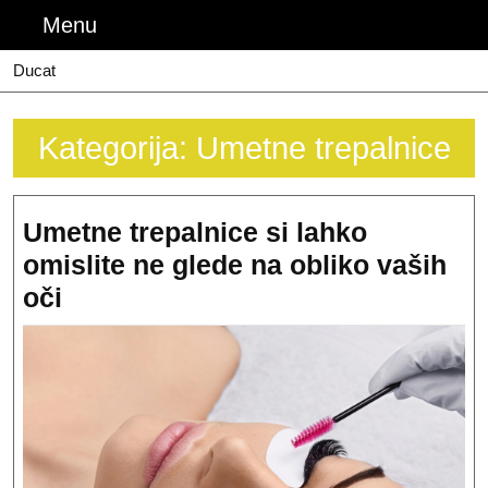
Skip
Menu
Menu
to
content
Ducat
Kategorija:
Umetne trepalnice
Umetne trepalnice si lahko
omislite ne glede na obliko vaših
Umetne
oči
trepalnice
si
lahko
omislite
ne