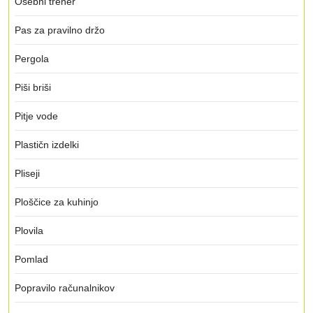
Osebni trener
Pas za pravilno držo
Pergola
Piši briši
Pitje vode
Plastičn izdelki
Pliseji
Ploščice za kuhinjo
Plovila
Pomlad
Popravilo računalnikov