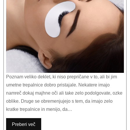
glede
na
obliko
vaših
oči
Poznam veliko deklet, ki niso prepričane v to, ali bi jim
umetne trepalnice dobro pristajale. Nekatere imajo
namreč dokaj majhne oči ali take zelo podolgovate, ozke
oblike. Druge se obremenjujejo s tem, da imajo zelo
kratke trepalnice in menijo, da…
Preberi več