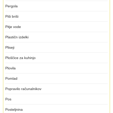
Pergola
Piši briši
Pitje vode
Plastičn izdelki
Pliseji
Ploščice za kuhinjo
Plovila
Pomlad
Popravilo računalnikov
Pos
Posteljnina