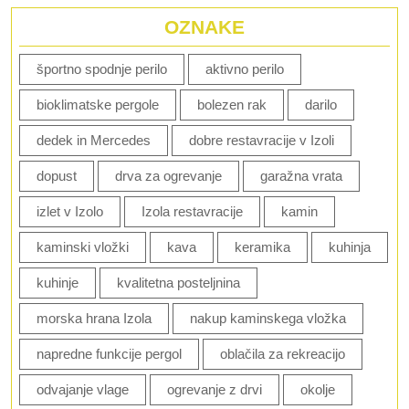
OZNAKE
športno spodnje perilo
aktivno perilo
bioklimatske pergole
bolezen rak
darilo
dedek in Mercedes
dobre restavracije v Izoli
dopust
drva za ogrevanje
garažna vrata
izlet v Izolo
Izola restavracije
kamin
kaminski vložki
kava
keramika
kuhinja
kuhinje
kvalitetna posteljnina
morska hrana Izola
nakup kaminskega vložka
napredne funkcije pergol
oblačila za rekreacijo
odvajanje vlage
ogrevanje z drvi
okolje