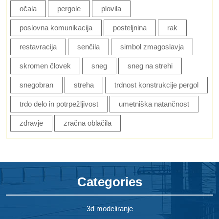
očala
pergole
plovila
poslovna komunikacija
posteljnina
rak
restavracija
senčila
simbol zmagoslavja
skromen človek
sneg
sneg na strehi
snegobran
streha
trdnost konstrukcije pergol
trdo delo in potrpežljivost
umetniška natančnost
zdravje
zračna oblačila
Categories
3d modeliranje