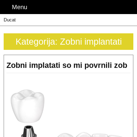
Skip
Menu
Menu
to
content
Ducat
Kategorija:
Zobni implantati
Zo
Zobni implatati so mi povrnili zob
im
so
mi
po
zo