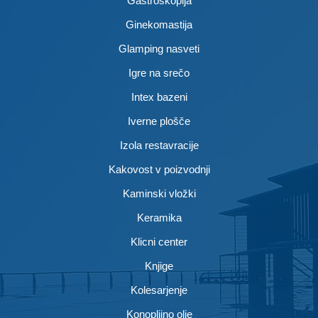
Gastroskopija
Ginekomastija
Glamping nasveti
Igre na srečo
Intex bazeni
Iverne plošče
Izola restavracije
Kakovost v poizvodnji
Kaminski vložki
Keramika
Klicni center
Knjige
Kolesarjenje
Konopljino olje