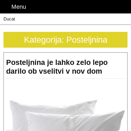
Skip
Menu
Menu
to
content
Ducat
Kategorija:
Posteljnina
Posteljnina je lahko zelo lepo
Posteljn
darilo ob vselitvi v nov dom
je
lahko
zelo
lepo
darilo
ob