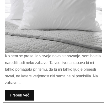
vselitvi
v
nov
dom
Ko sem se preselila v svoje novo stanovanje, sem hotela
narediti tudi neko zabavo. Ta vselitvena zabava bi mi
lahko pomagala pri temu, da bi mi lahko ljudje prinesli
stvari, na katere verjetnost niti sama ne bi pomislila. Na
zabavo…
Preberi več