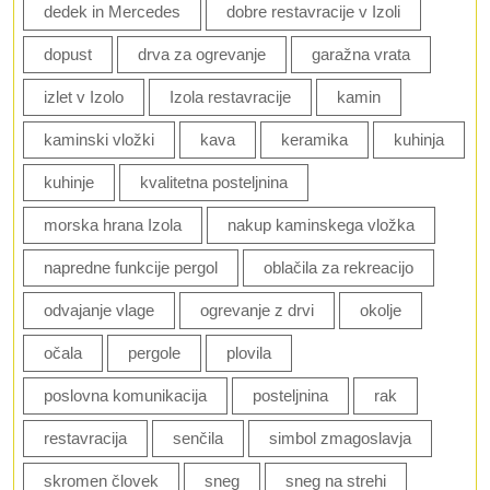
dedek in Mercedes
dobre restavracije v Izoli
dopust
drva za ogrevanje
garažna vrata
izlet v Izolo
Izola restavracije
kamin
kaminski vložki
kava
keramika
kuhinja
kuhinje
kvalitetna posteljnina
morska hrana Izola
nakup kaminskega vložka
napredne funkcije pergol
oblačila za rekreacijo
odvajanje vlage
ogrevanje z drvi
okolje
očala
pergole
plovila
poslovna komunikacija
posteljnina
rak
restavracija
senčila
simbol zmagoslavja
skromen človek
sneg
sneg na strehi