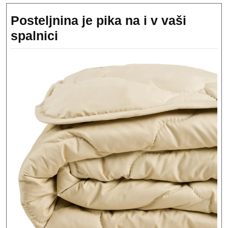
Posteljnina je pika na i v vaši
Posteljnina
spalnici
je
pika
na
i
v
vaši
spalnici