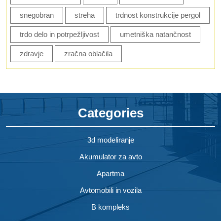
snegobran
streha
trdnost konstrukcije pergol
trdo delo in potrpežljivost
umetniška natančnost
zdravje
zračna oblačila
Categories
3d modeliranje
Akumulator za avto
Apartma
Avtomobili in vozila
B kompleks