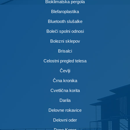
Bioklimatska pergola
Blefaroplastika
Bluetooth slušalke
Boleči spolni odnosi
Bolezni sklepov
Brisalci
Celostni pregled telesa
Čevlji
Črna kronika
Cvetlična korita
Darila
Delovne rokavice
Delovni oder
Depo Koper