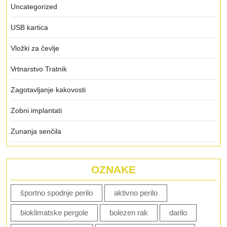
Uncategorized
USB kartica
Vložki za čevlje
Vrtnarstvo Tratnik
Zagotavljanje kakovosti
Zobni implantati
Zunanja senčila
OZNAKE
športno spodnje perilo
aktivno perilo
bioklimatske pergole
bolezen rak
darilo