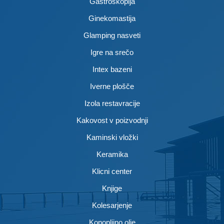
Gastroskopija
Ginekomastija
Glamping nasveti
Igre na srečo
Intex bazeni
Iverne plošče
Izola restavracije
Kakovost v poizvodnji
Kaminski vložki
Keramika
Klicni center
Knjige
Kolesarjenje
Konopljino olje