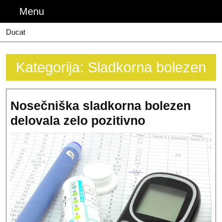
Skip
Menu
Menu
to
content
Ducat
Kategorija:
Sladkorna bolezen
Nosečniška sladkorna bolezen
Nosečniška
delovala zelo pozitivno
sladkorna
bolezen
delovala
zelo
pozitivno