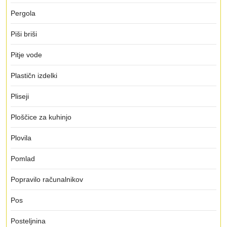
Pergola
Piši briši
Pitje vode
Plastičn izdelki
Pliseji
Ploščice za kuhinjo
Plovila
Pomlad
Popravilo računalnikov
Pos
Posteljnina