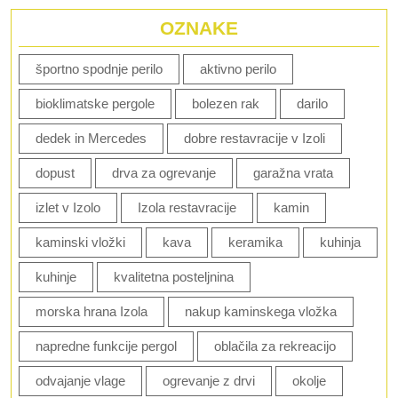
OZNAKE
športno spodnje perilo
aktivno perilo
bioklimatske pergole
bolezen rak
darilo
dedek in Mercedes
dobre restavracije v Izoli
dopust
drva za ogrevanje
garažna vrata
izlet v Izolo
Izola restavracije
kamin
kaminski vložki
kava
keramika
kuhinja
kuhinje
kvalitetna posteljnina
morska hrana Izola
nakup kaminskega vložka
napredne funkcije pergol
oblačila za rekreacijo
odvajanje vlage
ogrevanje z drvi
okolje