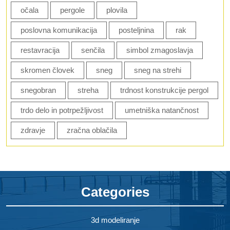
očala
pergole
plovila
poslovna komunikacija
posteljnina
rak
restavracija
senčila
simbol zmagoslavja
skromen človek
sneg
sneg na strehi
snegobran
streha
trdnost konstrukcije pergol
trdo delo in potrpežljivost
umetniška natančnost
zdravje
zračna oblačila
Categories
3d modeliranje