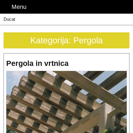
Skip
Menu
Menu
to
content
Ducat
Kategorija:
Pergola
Pergola
Pergola in vrtnica
in
vrtnica