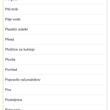
Piši briši
Pitje vode
Plastičn izdelki
Pliseji
Ploščice za kuhinjo
Plovila
Pomlad
Popravilo računalnikov
Pos
Posteljnina
Potovanje