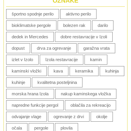
OZNAKE
športno spodnje perilo
aktivno perilo
bioklimatske pergole
bolezen rak
darilo
dedek in Mercedes
dobre restavracije v Izoli
dopust
drva za ogrevanje
garažna vrata
izlet v Izolo
Izola restavracije
kamin
kaminski vložki
kava
keramika
kuhinja
kuhinje
kvalitetna posteljnina
morska hrana Izola
nakup kaminskega vložka
napredne funkcije pergol
oblačila za rekreacijo
odvajanje vlage
ogrevanje z drvi
okolje
očala
pergole
plovila