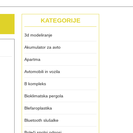
KATEGORIJE
3d modeliranje
Akumulator za avto
Apartma
Avtomobili in vozila
B kompleks
Bioklimatska pergola
Blefaroplastika
Bluetooth slušalke
Boleči spolni odnosi