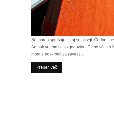
Se morda sprašujete kaj so pliseji. Čudno ime za tako simpatično rešitev, ki poskrbi za barvitost v vašem domu.
Ampak vrnimo se v zgodovino. Če so včasih žel
morale poskrbeti za zavese.…
Preberi več