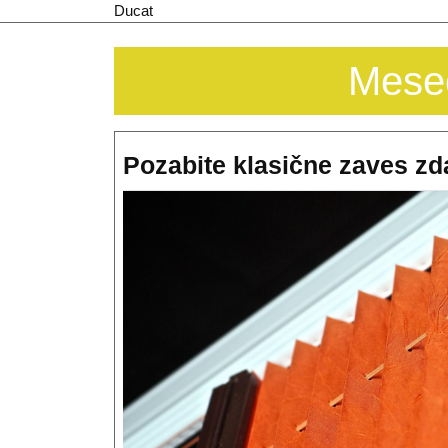
Skip
Ducat
to
content
Mese
Pozabite klasične zaves zda