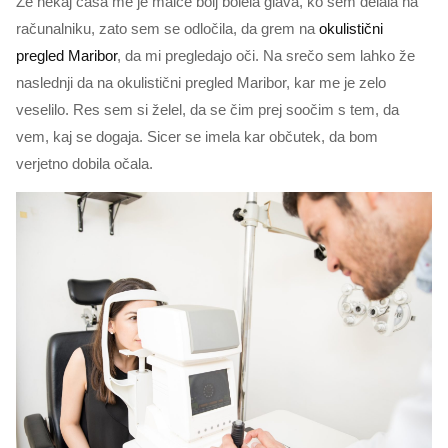
Že nekaj časa me je malce bolj bolela glava, ko sem delala na
računalniku, zato sem se odločila, da grem na
okulistični
pregled Maribor
, da mi pregledajo oči. Na srečo sem lahko že
naslednji da na okulistični pregled Maribor, kar me je zelo
veselilo. Res sem si želel, da se čim prej soočim s tem, da
vem, kaj se dogaja. Sicer se imela kar občutek, da bom
verjetno dobila očala.