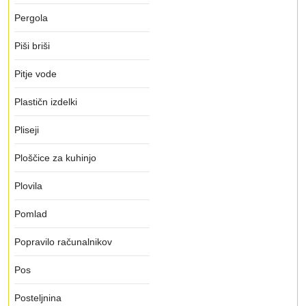
Pergola
Piši briši
Pitje vode
Plastičn izdelki
Pliseji
Ploščice za kuhinjo
Plovila
Pomlad
Popravilo računalnikov
Pos
Posteljnina