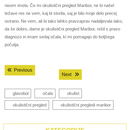
nisem imela. Če mi okulistični pregled Maribor, ne bi našel
težave res ne vem, kaj bi storila, saj je bilo moje delo precej
ovirano. Ne vem, ali bi tako lahko pravzaprav nadaljevala tako,
da še dobro, dame je okulistični pregled Maribor, rešil s pravo
diagnozo in imam sedaj očala, ki mi pomagajo do boljšega
počutja.
Navigacija
Previous post:
Previous
Next post:
Next
prispevka
glavobol
očala
okulist
okulistični pregled
okulistični pregledi maribor
KATEGORIJE