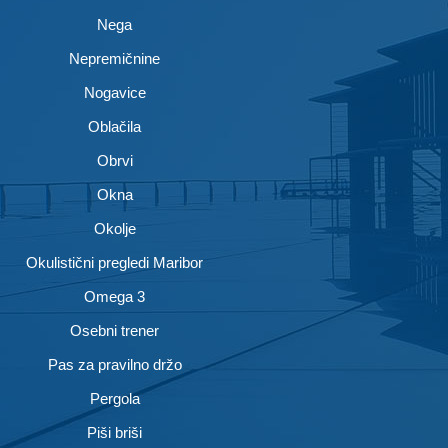
Nega
Nepremičnine
Nogavice
Oblačila
Obrvi
Okna
Okolje
Okulistični pregledi Maribor
Omega 3
Osebni trener
Pas za pravilno držo
Pergola
Piši briši