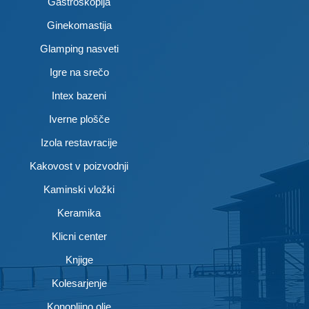
Gastroskopija
Ginekomastija
Glamping nasveti
Igre na srečo
Intex bazeni
Iverne plošče
Izola restavracije
Kakovost v poizvodnji
Kaminski vložki
Keramika
Klicni center
Knjige
Kolesarjenje
Konopljino olje