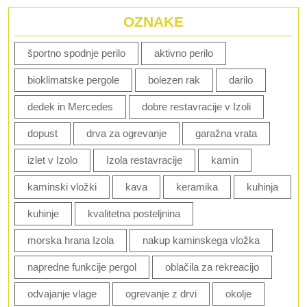
OZNAKE
športno spodnje perilo
aktivno perilo
bioklimatske pergole
bolezen rak
darilo
dedek in Mercedes
dobre restavracije v Izoli
dopust
drva za ogrevanje
garažna vrata
izlet v Izolo
Izola restavracije
kamin
kaminski vložki
kava
keramika
kuhinja
kuhinje
kvalitetna posteljnina
morska hrana Izola
nakup kaminskega vložka
napredne funkcije pergol
oblačila za rekreacijo
odvajanje vlage
ogrevanje z drvi
okolje