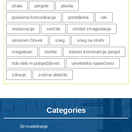
očala
pergole
plovila
poslovna komunikacija
posteljnina
rak
restavracija
senčila
simbol zmagoslavja
skromen človek
sneg
sneg na strehi
snegobran
streha
trdnost konstrukcije pergol
trdo delo in potrpežljivost
umetniška natančnost
zdravje
zračna oblačila
Categories
3d modeliranje