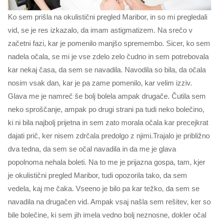
Ko sem prišla na okulistični pregled Maribor, in so mi pregledali
vid, se je res izkazalo, da imam astigmatizem. Na srečo v
začetni fazi, kar je pomenilo manjšo spremembo. Sicer, ko sem
nadela očala, se mi je vse zdelo zelo čudno in sem potrebovala
kar nekaj časa, da sem se navadila. Navodila so bila, da očala
nosim vsak dan, kar je pa zame pomenilo, kar velim izziv.
Glava me je namreč še bolj bolela ampak drugače. Čutila sem
neko sproščanje, ampak po drugi strani pa tudi neko bolečino,
ki ni bila najbolj prijetna in sem zato morala očala kar precejkrat
dajati prič, ker nisem zdrčala predolgo z njimi.Trajalo je približno
dva tedna, da sem se očal navadila in da me je glava
popolnoma nehala boleti. Na to me je prijazna gospa, tam, kjer
je okulistični pregled Maribor, tudi opozorila tako, da sem
vedela, kaj me čaka. Vseeno je bilo pa kar težko, da sem se
navadila na drugačen vid. Ampak vsaj našla sem rešitev, ker so
bile bolečine, ki sem jih imela vedno bolj neznosne, dokler očal