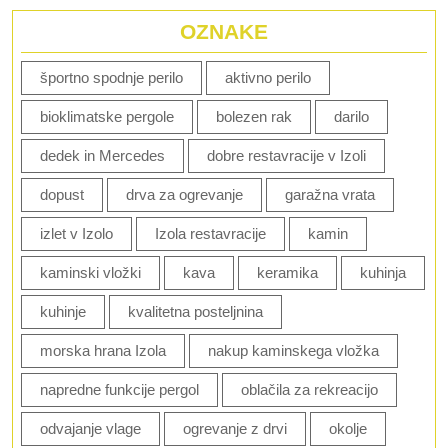
OZNAKE
športno spodnje perilo
aktivno perilo
bioklimatske pergole
bolezen rak
darilo
dedek in Mercedes
dobre restavracije v Izoli
dopust
drva za ogrevanje
garažna vrata
izlet v Izolo
Izola restavracije
kamin
kaminski vložki
kava
keramika
kuhinja
kuhinje
kvalitetna posteljnina
morska hrana Izola
nakup kaminskega vložka
napredne funkcije pergol
oblačila za rekreacijo
odvajanje vlage
ogrevanje z drvi
okolje