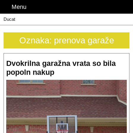
Skip
Menu
Menu
to
content
Ducat
Oznaka:
prenova garaže
Dvokrilna garažna vrata so bila
Dvokrilna
popoln nakup
garažna
vrata
so
bila
popoln
nakup