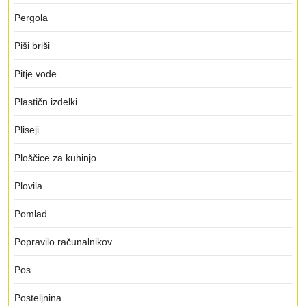
Pergola
Piši briši
Pitje vode
Plastičn izdelki
Pliseji
Ploščice za kuhinjo
Plovila
Pomlad
Popravilo računalnikov
Pos
Posteljnina