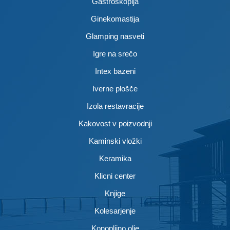
Gastroskopija
Ginekomastija
Glamping nasveti
Igre na srečo
Intex bazeni
Iverne plošče
Izola restavracije
Kakovost v poizvodnji
Kaminski vložki
Keramika
Klicni center
Knjige
Kolesarjenje
Konopljino olje