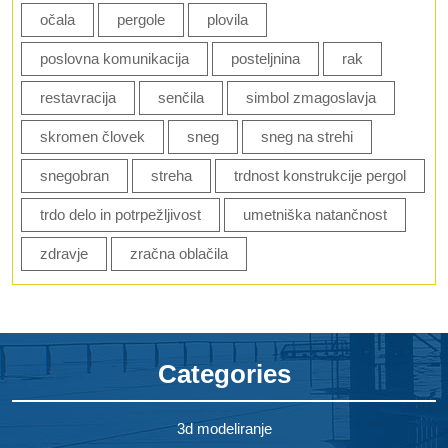
očala
pergole
plovila
poslovna komunikacija
posteljnina
rak
restavracija
senčila
simbol zmagoslavja
skromen človek
sneg
sneg na strehi
snegobran
streha
trdnost konstrukcije pergol
trdo delo in potrpežljivost
umetniška natančnost
zdravje
zračna oblačila
Categories
3d modeliranje