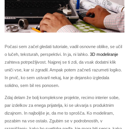
Počasi sem začel gledati tutoriale, vadil osnovne oblike, se učil
o lučeh, teksturah, perspektivi. In ja, ni lahko.
3D modeliranje
zahteva potrpežljivost. Najprej se ti zdi, da vsak dodatni klik
uniči vse, kar si zgradil. Ampak potem začneš razumeti logiko.
In prvič, ko sem ustvaril nekaj, kar je dejansko izgledala
solidno, sem bil res ponosen.
Zdaj delam že bolj kompleksne projekte, recimo interier sobe,
par izdelkov za enega prijatelja, ki se ukvarja s produktnim
dizajnom. In najboljše je, da me to sprošča. Ko modeliram,
pozabim na vse ostalo. Zgubim se v podrobnostih, v
razmišljanju, kako bo svetloba padla, kje mora biti senca, kako