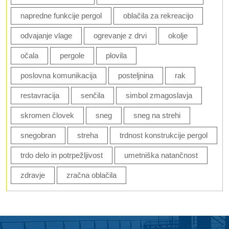
napredne funkcije pergol
oblačila za rekreacijo
odvajanje vlage
ogrevanje z drvi
okolje
očala
pergole
plovila
poslovna komunikacija
posteljnina
rak
restavracija
senčila
simbol zmagoslavja
skromen človek
sneg
sneg na strehi
snegobran
streha
trdnost konstrukcije pergol
trdo delo in potrpežljivost
umetniška natančnost
zdravje
zračna oblačila