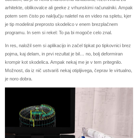
arhitekte, oblikovalce ali geeke z vrhunskimi računalniki. Ampak
potem sem čisto po naključju naletel na en video na spletu, kjer
je tip modeliral preprosto skodelico v enem brezplačnem
programu. In sem si rekel: To pa bi mogoče celo znal.
In res, naložil sem si aplikacijo in začel tipkat po tipkovnici brez
pojma, kaj delam, in prvi rezultat je bil… no, bolj deformiran
krompir kot skodelica. Ampak nekaj me je v tem pritegnilo.
Možnost, da iz nič ustvariš nekaj otipljivega, čeprav le virtualno,
je noro dobra.