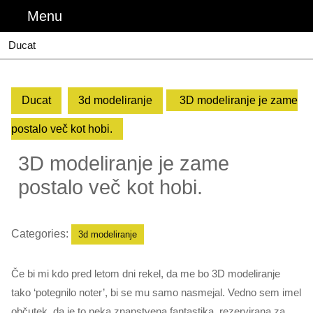
Skip
Menu
Menu
to
content
Ducat
Ducat
3d modeliranje
3D modeliranje je zame
postalo več kot hobi.
3D modeliranje je zame
postalo več kot hobi.
Categories:
3d modeliranje
Če bi mi kdo pred letom dni rekel, da me bo 3D modeliranje
tako ‘potegnilo noter’, bi se mu samo nasmejal. Vedno sem imel
občutek, da je to neka znanstvena fantastika, rezervirana za