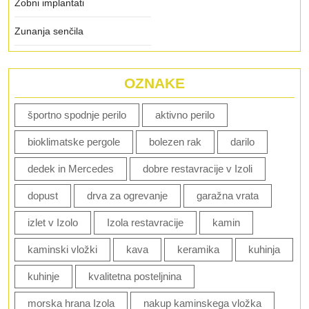
Zobni implantati
Zunanja senčila
OZNAKE
športno spodnje perilo
aktivno perilo
bioklimatske pergole
bolezen rak
darilo
dedek in Mercedes
dobre restavracije v Izoli
dopust
drva za ogrevanje
garažna vrata
izlet v Izolo
Izola restavracije
kamin
kaminski vložki
kava
keramika
kuhinja
kuhinje
kvalitetna posteljnina
morska hrana Izola
nakup kaminskega vložka