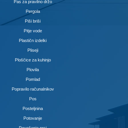
Pas za pravilno držo
Pergola
Piši briši
Pitje vode
Plastičn izdelki
Pliseji
Ploščice za kuhinjo
Plovila
Pomlad
Popravilo računalnikov
Pos
Posteljnina
Potovanje
Povečanje prsi