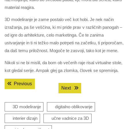
material reagira.
3D modeliranje je zame postalo več kot hobi. Je nek način
izražanja, pa še veščina, ki mi pride prav v različnih panogah –
od igre do arhitekture, celo marketinga. Če te zanima
ustvarjanje in ti ni težko malo potrpeti na začetku, ti priporočam,
da daš temu priložnost. Mogoče te zasvoji, tako kot je mene.
Nikoli si ne bi mislil, da bom ob večerih raje risal virtualne stole,
kot gledal serije. Ampak glej ga zlomka, človek se spreminja.
Navigacija
Previous post:
Previous
Next post:
Next
prispevka
3D modeliranje
digitalno oblikovanje
interier dizajn
učne vadnice za 3D