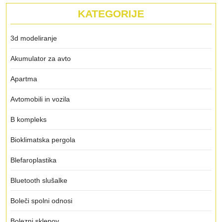
KATEGORIJE
3d modeliranje
Akumulator za avto
Apartma
Avtomobili in vozila
B kompleks
Bioklimatska pergola
Blefaroplastika
Bluetooth slušalke
Boleči spolni odnosi
Bolezni sklepov