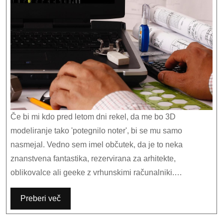
hobi.
Če bi mi kdo pred letom dni rekel, da me bo 3D
modeliranje tako 'potegnilo noter', bi se mu samo
nasmejal. Vedno sem imel občutek, da je to neka
znanstvena fantastika, rezervirana za arhitekte,
oblikovalce ali geeke z vrhunskimi računalniki.…
Preberi več