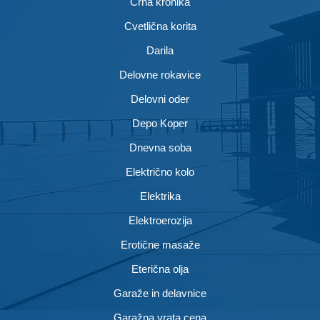
Črna kronika
Cvetlična korita
Darila
Delovne rokavice
Delovni oder
Depo Koper
Dnevna soba
Električno kolo
Elektrika
Elektroerozija
Erotične masaže
Eterična olja
Garaže in delavnice
Garažna vrata cena