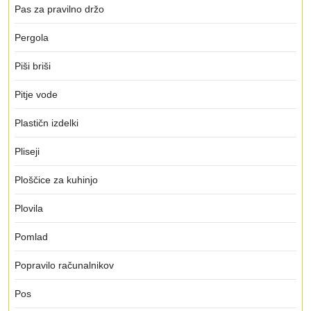
Pas za pravilno držo
Pergola
Piši briši
Pitje vode
Plastičn izdelki
Pliseji
Ploščice za kuhinjo
Plovila
Pomlad
Popravilo računalnikov
Pos