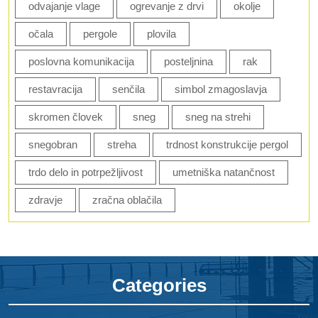
odvajanje vlage
ogrevanje z drvi
okolje
očala
pergole
plovila
poslovna komunikacija
posteljnina
rak
restavracija
senčila
simbol zmagoslavja
skromen človek
sneg
sneg na strehi
snegobran
streha
trdnost konstrukcije pergol
trdo delo in potrpežljivost
umetniška natančnost
zdravje
zračna oblačila
Categories