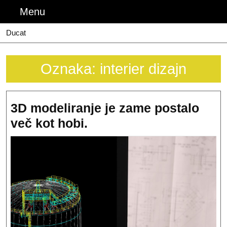
Skip
Menu
Menu
to
content
Ducat
Oznaka:
interier dizajn
3D modeliranje je zame postalo
3D
več kot hobi.
modeliranje
je
zame
postalo
več
kot