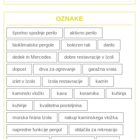
OZNAKE
športno spodnje perilo
aktivno perilo
bioklimatske pergole
bolezen rak
darilo
dedek in Mercedes
dobre restavracije v Izoli
dopust
drva za ogrevanje
garažna vrata
izlet v Izolo
Izola restavracije
kamin
kaminski vložki
kava
keramika
kuhinja
kuhinje
kvalitetna posteljnina
morska hrana Izola
nakup kaminskega vložka
napredne funkcije pergol
oblačila za rekreacijo