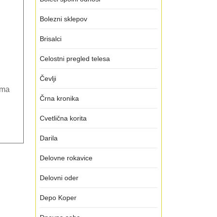
odtoka
Bolezni sklepov
Brisalci
Celostni pregled telesa
Čevlji
oma
Črna kronika
Cvetlična korita
Darila
Delovne rokavice
Delovni oder
Depo Koper