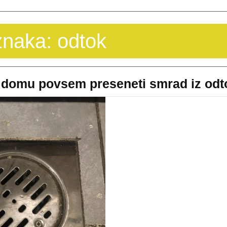
naka:
odtok
 domu povsem preseneti smrad iz odt