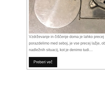
Vzdrževanje in čiščenje doma je lahko precej zahtevno opravilo. Toda, če smo pri tem dosledni in si delo
porazdelimo med seboj, je vse precej lažje, 
nadležnih situacij, kot je denimo tudi…
Preberi več