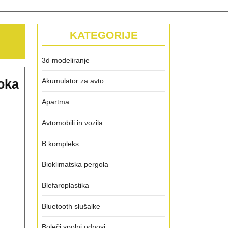
KATEGORIJE
3d modeliranje
Kako
oka
Akumulator za avto
pogosto
Apartma
vas
Avtomobili in vozila
v
vašem
B kompleks
domu
Bioklimatska pergola
povsem
Blefaroplastika
preseneti
smrad
Bluetooth slušalke
iz
Boleči spolni odnosi