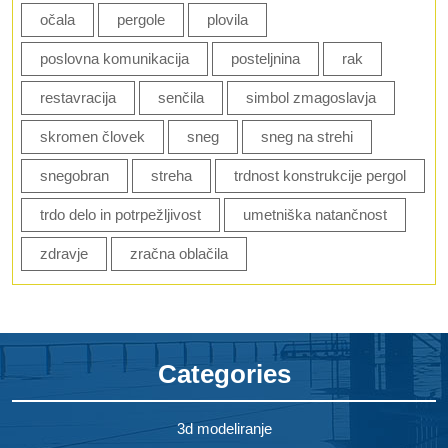
očala
pergole
plovila
poslovna komunikacija
posteljnina
rak
restavracija
senčila
simbol zmagoslavja
skromen človek
sneg
sneg na strehi
snegobran
streha
trdnost konstrukcije pergol
trdo delo in potrpežljivost
umetniška natančnost
zdravje
zračna oblačila
Categories
3d modeliranje