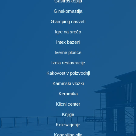
Gastroskopija
Ginekomastija
Glamping nasveti
Igre na srečo
Intex bazeni
Iverne plošče
Izola restavracije
Kakovost v poizvodnji
Kaminski vložki
Keramika
Klicni center
Knjige
Kolesarjenje
Konopljino olje