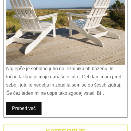
kavo
Najlepše je sobotno jutro na ležalniku ob bazenu. In
točno takšno je moje današnje jutro. Cel dan imam pred
seboj, jutri je nedelja in zbudila sem se ob šestih zjutraj.
Še čez teden mi ne uspe tako zgodaj vstati. Bi…
Preberi več
KATEGORIJE