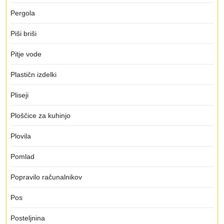
Pergola
Piši briši
Pitje vode
Plastičn izdelki
Pliseji
Ploščice za kuhinjo
Plovila
Pomlad
Popravilo računalnikov
Pos
Posteljnina