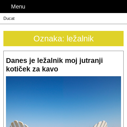
Skip
Menu
Menu
to
content
Ducat
Oznaka:
ležalnik
Danes je ležalnik moj jutranji
Danes
kotiček za kavo
je
ležalnik
moj
jutranji
kotiček
za