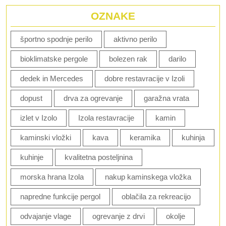
OZNAKE
športno spodnje perilo
aktivno perilo
bioklimatske pergole
bolezen rak
darilo
dedek in Mercedes
dobre restavracije v Izoli
dopust
drva za ogrevanje
garažna vrata
izlet v Izolo
Izola restavracije
kamin
kaminski vložki
kava
keramika
kuhinja
kuhinje
kvalitetna posteljnina
morska hrana Izola
nakup kaminskega vložka
napredne funkcije pergol
oblačila za rekreacijo
odvajanje vlage
ogrevanje z drvi
okolje