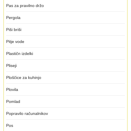
Pas za pravilno držo
Pergola
Piši briši
Pitje vode
Plastičn izdelki
Pliseji
Ploščice za kuhinjo
Plovila
Pomlad
Popravilo računalnikov
Pos