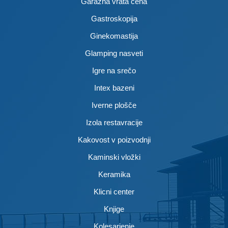
Garažna vrata cena
Gastroskopija
Ginekomastija
Glamping nasveti
Igre na srečo
Intex bazeni
Iverne plošče
Izola restavracije
Kakovost v poizvodnji
Kaminski vložki
Keramika
Klicni center
Knjige
Kolesarjenje