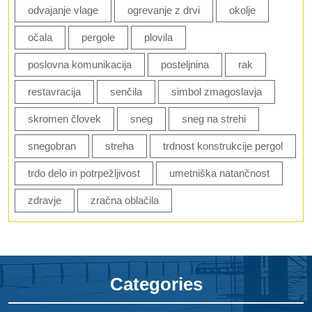
odvajanje vlage
ogrevanje z drvi
okolje
očala
pergole
plovila
poslovna komunikacija
posteljnina
rak
restavracija
senčila
simbol zmagoslavja
skromen človek
sneg
sneg na strehi
snegobran
streha
trdnost konstrukcije pergol
trdo delo in potrpežljivost
umetniška natančnost
zdravje
zračna oblačila
Categories