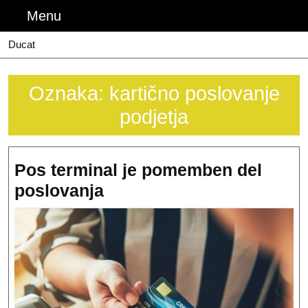
Skip
Menu
Menu
to
content
Ducat
Oznaka:
kartično poslovanje
podjetja
Pos terminal je pomemben del
Pos
poslovanja
terminal
je
pomemben
del
poslovanja