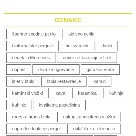
OZNAKE
športno spodnje perilo
aktivno perilo
bioklimatske pergole
bolezen rak
darilo
dedek in Mercedes
dobre restavracije v Izoli
dopust
drva za ogrevanje
garažna vrata
izlet v Izolo
Izola restavracije
kamin
kaminski vložki
kava
keramika
kuhinja
kuhinje
kvalitetna posteljnina
morska hrana Izola
nakup kaminskega vložka
napredne funkcije pergol
oblačila za rekreacijo