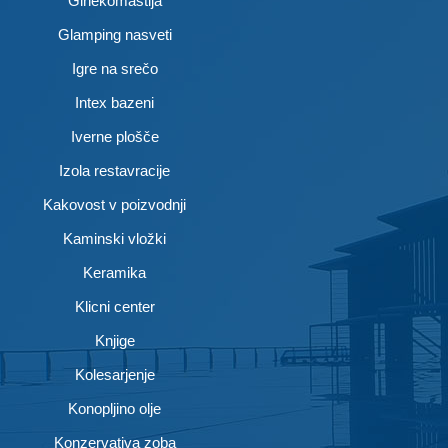
Ginekomastija
Glamping nasveti
Igre na srečo
Intex bazeni
Iverne plošče
Izola restavracije
Kakovost v poizvodnji
Kaminski vložki
Keramika
Klicni center
Knjige
Kolesarjenje
Konopljino olje
Konzervativa zoba