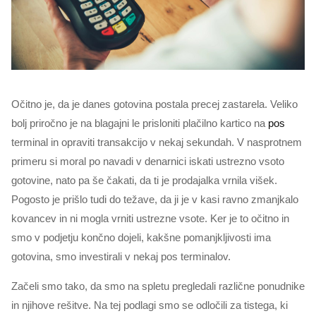
Očitno je, da je danes gotovina postala precej zastarela. Veliko
bolj priročno je na blagajni le prisloniti plačilno kartico na
pos
terminal in opraviti transakcijo v nekaj sekundah. V nasprotnem
primeru si moral po navadi v denarnici iskati ustrezno vsoto
gotovine, nato pa še čakati, da ti je prodajalka vrnila višek.
Pogosto je prišlo tudi do težave, da ji je v kasi ravno zmanjkalo
kovancev in ni mogla vrniti ustrezne vsote. Ker je to očitno in
smo v podjetju končno dojeli, kakšne pomanjkljivosti ima
gotovina, smo investirali v nekaj pos terminalov.
Začeli smo tako, da smo na spletu pregledali različne ponudnike
in njihove rešitve. Na tej podlagi smo se odločili za tistega, ki