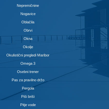
Nepremičnine
Nogavice
Oblačila
Obrvi
Okna
Okolje
Okulistični pregledi Maribor
Omega 3
Osebni trener
Pas za pravilno držo
Pergola
Piši briši
Pitje vode