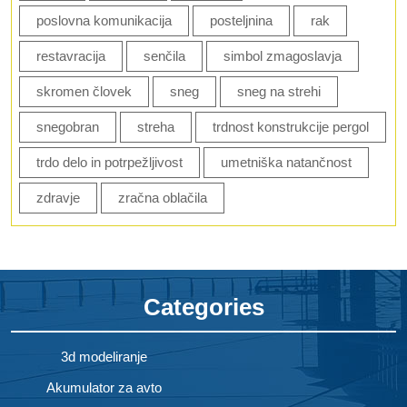
poslovna komunikacija
posteljnina
rak
restavracija
senčila
simbol zmagoslavja
skromen človek
sneg
sneg na strehi
snegobran
streha
trdnost konstrukcije pergol
trdo delo in potrpežljivost
umetniška natančnost
zdravje
zračna oblačila
Categories
3d modeliranje
Akumulator za avto