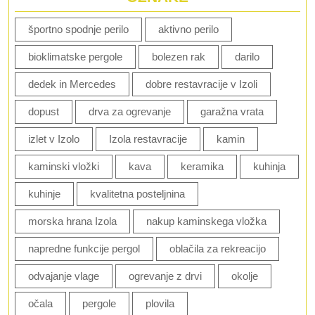
športno spodnje perilo
aktivno perilo
bioklimatske pergole
bolezen rak
darilo
dedek in Mercedes
dobre restavracije v Izoli
dopust
drva za ogrevanje
garažna vrata
izlet v Izolo
Izola restavracije
kamin
kaminski vložki
kava
keramika
kuhinja
kuhinje
kvalitetna posteljnina
morska hrana Izola
nakup kaminskega vložka
napredne funkcije pergol
oblačila za rekreacijo
odvajanje vlage
ogrevanje z drvi
okolje
očala
pergole
plovila