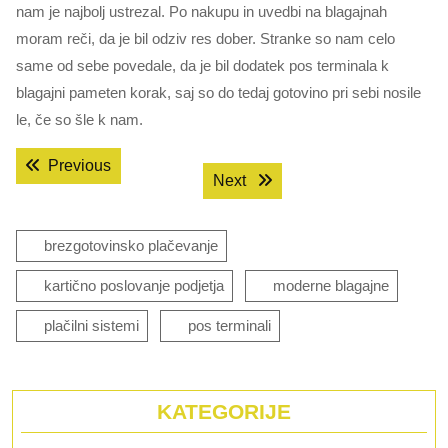
nam je najbolj ustrezal. Po nakupu in uvedbi na blagajnah
moram reči, da je bil odziv res dober. Stranke so nam celo
same od sebe povedale, da je bil dodatek pos terminala k
blagajni pameten korak, saj so do tedaj gotovino pri sebi nosile
le, če so šle k nam.
Navigacija
Previous post:
Previous
Next post:
Next
prispevka
brezgotovinsko plačevanje
kartično poslovanje podjetja
moderne blagajne
plačilni sistemi
pos terminali
KATEGORIJE