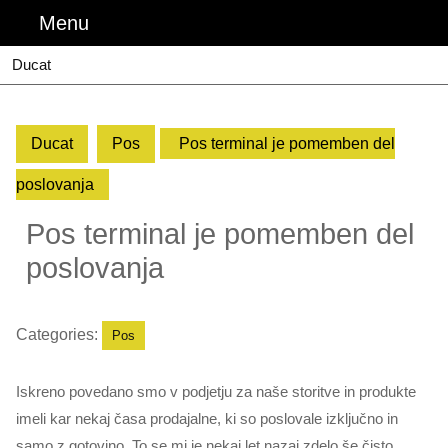
Skip
Menu
Menu
to
content
Ducat
Ducat
Pos
Pos terminal je pomemben del
poslovanja
Pos terminal je pomemben del
poslovanja
Categories:
Pos
Iskreno povedano smo v podjetju za naše storitve in produkte
imeli kar nekaj časa prodajalne, ki so poslovale izključno in
samo z gotovino. To se mi je nekaj let nazaj zdelo še čisto