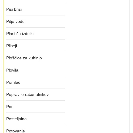
Piši briši
Pitje vode
Plastičn izdelki
Pliseji
Ploščice za kuhinjo
Plovila
Pomlad
Popravilo računalnikov
Pos
Posteljnina
Potovanje