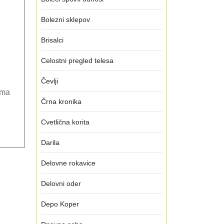
odtoka
Bolezni sklepov
Brisalci
Celostni pregled telesa
Čevlji
oma
Črna kronika
Cvetlična korita
Darila
Delovne rokavice
Delovni oder
Depo Koper