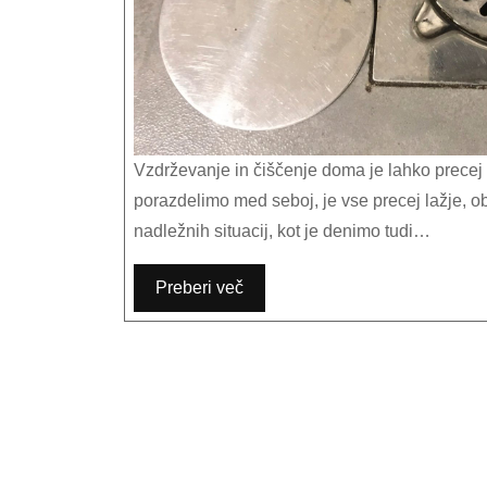
Vzdrževanje in čiščenje doma je lahko precej zahtevno opravilo. Toda, če smo pri tem dosledni in si delo
porazdelimo med seboj, je vse precej lažje, 
nadležnih situacij, kot je denimo tudi…
Preberi več