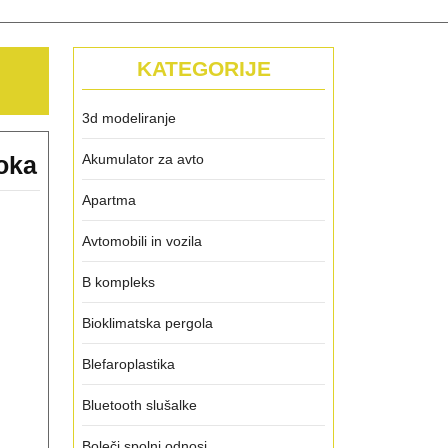
KATEGORIJE
3d modeliranje
Kako
oka
Akumulator za avto
pogosto
Apartma
vas
Avtomobili in vozila
v
vašem
B kompleks
domu
Bioklimatska pergola
povsem
Blefaroplastika
preseneti
smrad
Bluetooth slušalke
iz
Boleči spolni odnosi