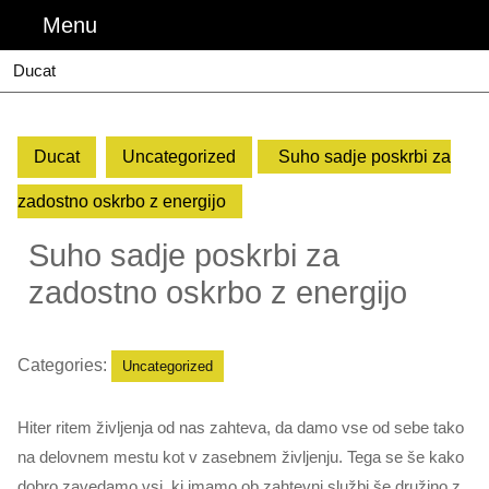
Skip
Menu
Menu
to
content
Ducat
Ducat
Uncategorized
Suho sadje poskrbi za
zadostno oskrbo z energijo
Suho sadje poskrbi za
zadostno oskrbo z energijo
Categories:
Uncategorized
Hiter ritem življenja od nas zahteva, da damo vse od sebe tako
na delovnem mestu kot v zasebnem življenju. Tega se še kako
dobro zavedamo vsi, ki imamo ob zahtevni službi še družino z