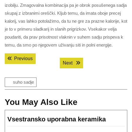
izobilju. Zmagovalna kombinacija pa je obrok posušenega sadja
skupaj z izbranimi oreščki. Kljub temu, da imata oboje precej
kalorij, vas lahko potolažimo, da tu ne gre za prazne kalorije, kot
je to v primeru sladkarij in slanih prigrizkov. Vsekakor velja
poudariti, da prav prisotnost vlaknin v suhem sadju prispeva k
temu, da smo po njegovem uživanju siti in polni energije.
Navigacija
Previous post:
Previous
Next post:
Next
prispevka
suho sadje
You May Also Like
Vsestra
Vsestransko uporabna keramika
uporabn