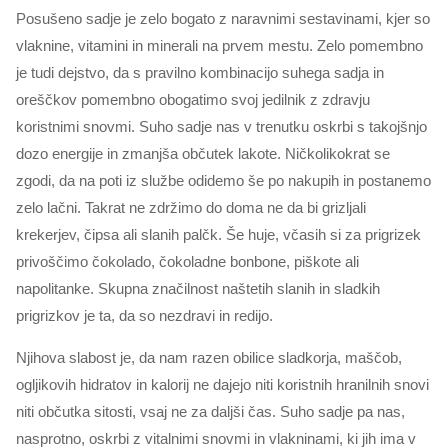
Posušeno sadje je zelo bogato z naravnimi sestavinami, kjer so
vlaknine, vitamini in minerali na prvem mestu. Zelo pomembno
je tudi dejstvo, da s pravilno kombinacijo suhega sadja in
oreščkov pomembno obogatimo svoj jedilnik z zdravju
koristnimi snovmi. Suho sadje nas v trenutku oskrbi s takojšnjo
dozo energije in zmanjša občutek lakote. Ničkolikokrat se
zgodi, da na poti iz službe odidemo še po nakupih in postanemo
zelo lačni. Takrat ne zdržimo do doma ne da bi grizljali
krekerjev, čipsa ali slanih palčk. Še huje, včasih si za prigrizek
privoščimo čokolado, čokoladne bonbone, piškote ali
napolitanke. Skupna značilnost naštetih slanih in sladkih
prigrizkov je ta, da so nezdravi in redijo.
Njihova slabost je, da nam razen obilice sladkorja, maščob,
ogljikovih hidratov in kalorij ne dajejo niti koristnih hranilnih snovi
niti občutka sitosti, vsaj ne za daljši čas. Suho sadje pa nas,
nasprotno, oskrbi z vitalnimi snovmi in vlakninami, ki jih ima v