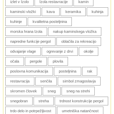
izlet v Izolo
Izola restavracije
kamin
kaminski vložki
kava
keramika
kuhinja
kuhinje
kvalitetna posteljnina
morska hrana Izola
nakup kaminskega vložka
napredne funkcije pergol
oblačila za rekreacijo
odvajanje vlage
ogrevanje z drvi
okolje
očala
pergole
plovila
poslovna komunikacija
posteljnina
rak
restavracija
senčila
simbol zmagoslavja
skromen človek
sneg
sneg na strehi
snegobran
streha
trdnost konstrukcije pergol
trdo delo in potrpežljivost
umetniška natančnost