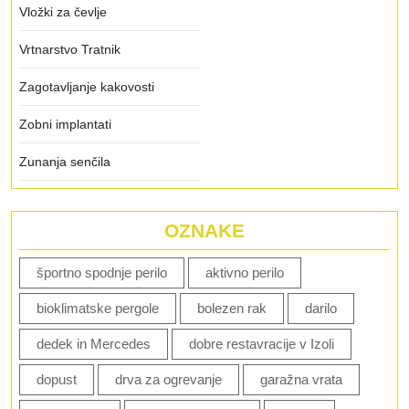
Vložki za čevlje
Vrtnarstvo Tratnik
Zagotavljanje kakovosti
Zobni implantati
Zunanja senčila
OZNAKE
športno spodnje perilo
aktivno perilo
bioklimatske pergole
bolezen rak
darilo
dedek in Mercedes
dobre restavracije v Izoli
dopust
drva za ogrevanje
garažna vrata