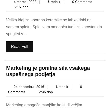
keramik
4
Urednik
4 marca, 2022
Urednik
0 Comments
marca,
2:07 pop
2022
Veliko idej za uporabo keramike se lahko dobi na
samem spletu. Splet vam omogoča tudi izris prostora in
vpogled v ...
Read Full
Marketing je gonilna sila vsakega
Marketing
uspešnega podjetja
je
gonilna
24
Urednik
24 decembra, 2016
Urednik
0
decembra,
Comments
12:35 dop
sila
2016
vsakega
Marketing omogoča manjšim kot tudi večjim
uspešnega