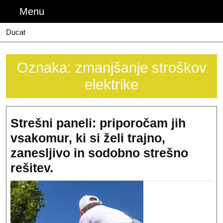
Skip
Menu
Menu
to
content
Ducat
Oznaka:
zmanjšanje stroškov
elektrike
Strešni paneli: priporočam jih
vsakomur, ki si želi trajno,
zanesljivo in sodobno strešno
Strešni
rešitev.
paneli:
priporočam
jih