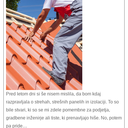
vsakomur,
ki
si
želi
trajno,
zanesljivo
in
sodobno
strešno
rešitev.
Pred letom dni si še nisem mislila, da bom kdaj
razpravljala o strehah, strešnih panelih in izolaciji. To so
bile stvari, ki so se mi zdele pomembne za podjetja,
gradbene inženirje ali tiste, ki prenavljajo hiše. No, potem
pa pride…