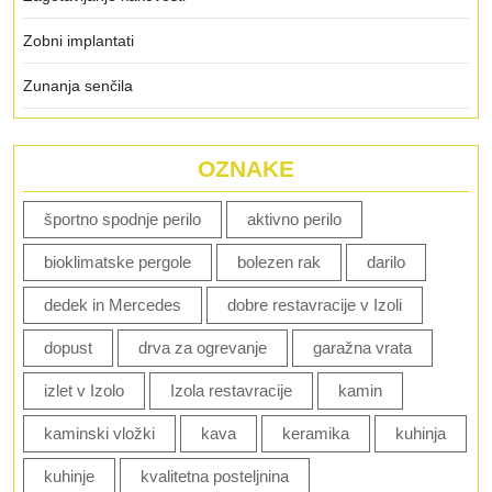
Zobni implantati
Zunanja senčila
OZNAKE
športno spodnje perilo
aktivno perilo
bioklimatske pergole
bolezen rak
darilo
dedek in Mercedes
dobre restavracije v Izoli
dopust
drva za ogrevanje
garažna vrata
izlet v Izolo
Izola restavracije
kamin
kaminski vložki
kava
keramika
kuhinja
kuhinje
kvalitetna posteljnina