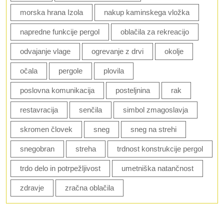
morska hrana Izola
nakup kaminskega vložka
napredne funkcije pergol
oblačila za rekreacijo
odvajanje vlage
ogrevanje z drvi
okolje
očala
pergole
plovila
poslovna komunikacija
posteljnina
rak
restavracija
senčila
simbol zmagoslavja
skromen človek
sneg
sneg na strehi
snegobran
streha
trdnost konstrukcije pergol
trdo delo in potrpežljivost
umetniška natančnost
zdravje
zračna oblačila