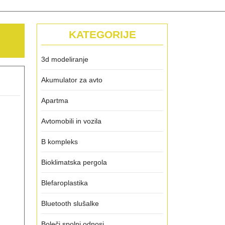
KATEGORIJE
3d modeliranje
Akumulator za avto
Apartma
Avtomobili in vozila
B kompleks
Bioklimatska pergola
Blefaroplastika
Bluetooth slušalke
Boleči spolni odnosi