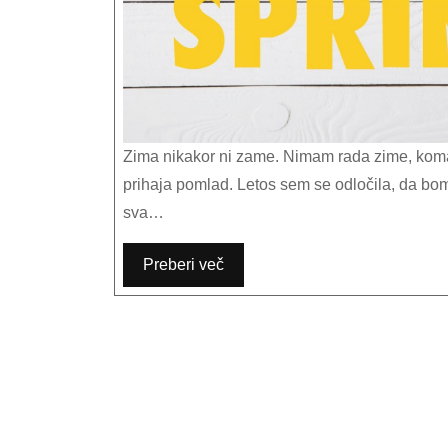
Zima nikakor ni zame. Nimam rada zime, komaj čakam, da vidim prve zvončke in trobentice, ker vem, da takrat
prihaja pomlad. Letos sem se odločila, da bom
sva…
Preberi več