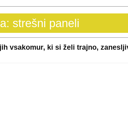
a:
strešni paneli
ih vsakomur, ki si želi trajno, zaneslj
Strešni
paneli:
priporočam
jih
vsakomur,
ki
si
želi
trajno,