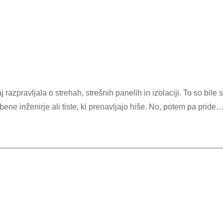
zanesljivo
in
sodobno
strešno
rešitev.
ne inženirje ali tiste, ki prenavljajo hiše. No, potem pa pride