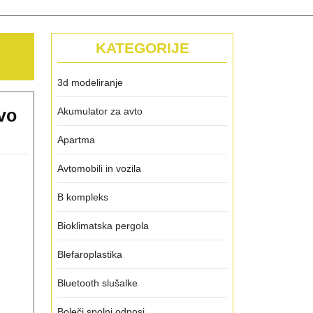
KATEGORIJE
3d modeliranje
ivo
Akumulator za avto
Apartma
Avtomobili in vozila
B kompleks
Bioklimatska pergola
Blefaroplastika
Bluetooth slušalke
Boleči spolni odnosi