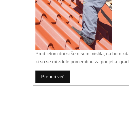
Pred letom dni si še nisem mislila, da bom kdaj razpravljala o strehah, strešnih panelih in izolaciji. To so bile stvari,
ki so se mi zdele pomembne za podjetja, gradbe
Preberi več