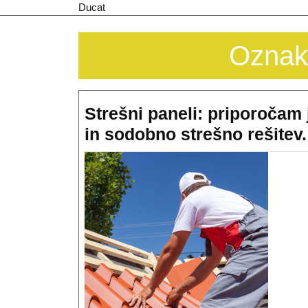
Skip
Ducat
to
content
Oznak
Strešni paneli: priporočam j
in sodobno strešno rešitev.