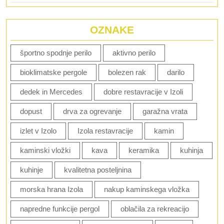
OZNAKE
športno spodnje perilo
aktivno perilo
bioklimatske pergole
bolezen rak
darilo
dedek in Mercedes
dobre restavracije v Izoli
dopust
drva za ogrevanje
garažna vrata
izlet v Izolo
Izola restavracije
kamin
kaminski vložki
kava
keramika
kuhinja
kuhinje
kvalitetna posteljnina
morska hrana Izola
nakup kaminskega vložka
napredne funkcije pergol
oblačila za rekreacijo