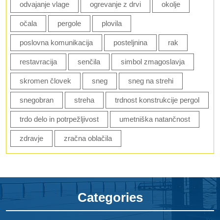
odvajanje vlage
ogrevanje z drvi
okolje
očala
pergole
plovila
poslovna komunikacija
posteljnina
rak
restavracija
senčila
simbol zmagoslavja
skromen človek
sneg
sneg na strehi
snegobran
streha
trdnost konstrukcije pergol
trdo delo in potrpežljivost
umetniška natančnost
zdravje
zračna oblačila
Categories