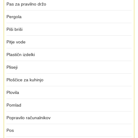
Pas za pravilno držo
Pergola
Piši briši
Pitje vode
Plastičn izdelki
Pliseji
Ploščice za kuhinjo
Plovila
Pomlad
Popravilo računalnikov
Pos