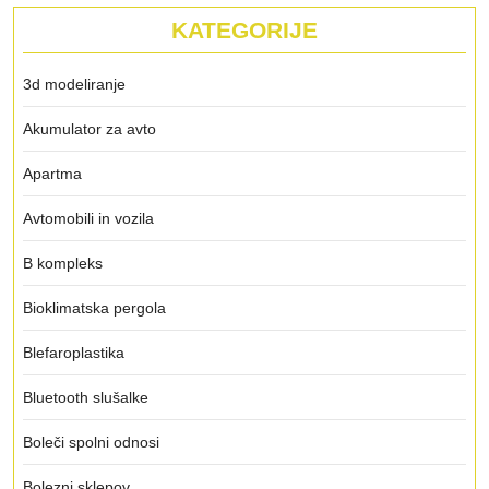
KATEGORIJE
3d modeliranje
Akumulator za avto
Apartma
Avtomobili in vozila
B kompleks
Bioklimatska pergola
Blefaroplastika
Bluetooth slušalke
Boleči spolni odnosi
Bolezni sklepov