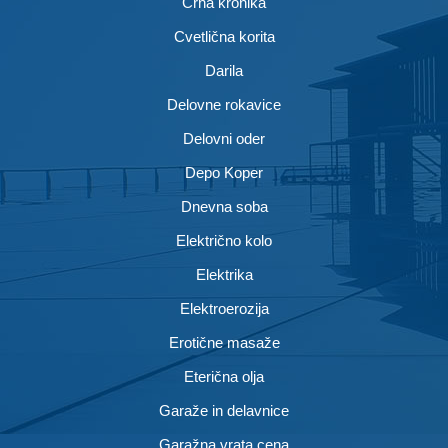
Črna kronika
Cvetlična korita
Darila
Delovne rokavice
Delovni oder
Depo Koper
Dnevna soba
Električno kolo
Elektrika
Elektroerozija
Erotične masaže
Eterična olja
Garaže in delavnice
Garažna vrata cena