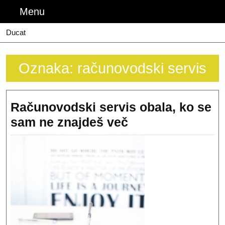
Skip
Menu
Menu
to
content
Ducat
Oznaka:
računovodski servis
Računovodski servis obala, ko se
Računovodski
sam ne znajdeš več
servis
obala,
ko
se
sam
ne