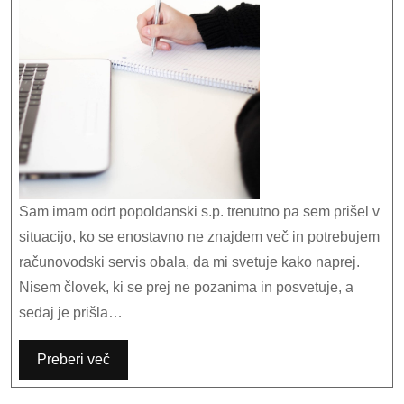
znajdeš
več
Sam imam odrt popoldanski s.p. trenutno pa sem prišel v
situacijo, ko se enostavno ne znajdem več in potrebujem
računovodski servis obala, da mi svetuje kako naprej.
Nisem človek, ki se prej ne pozanima in posvetuje, a
sedaj je prišla…
Preberi več