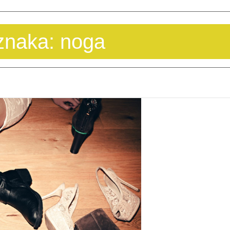
znaka:
noga