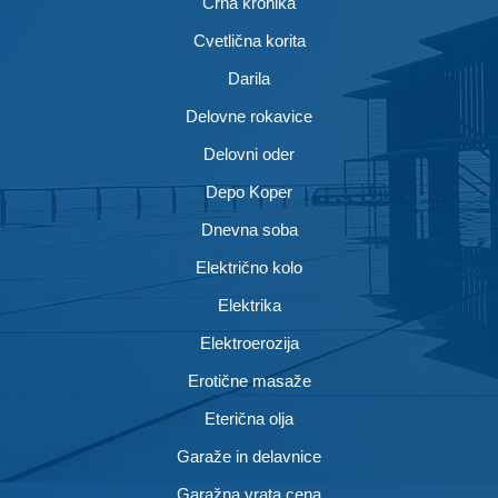
Črna kronika
Cvetlična korita
Darila
Delovne rokavice
Delovni oder
Depo Koper
Dnevna soba
Električno kolo
Elektrika
Elektroerozija
Erotične masaže
Eterična olja
Garaže in delavnice
Garažna vrata cena