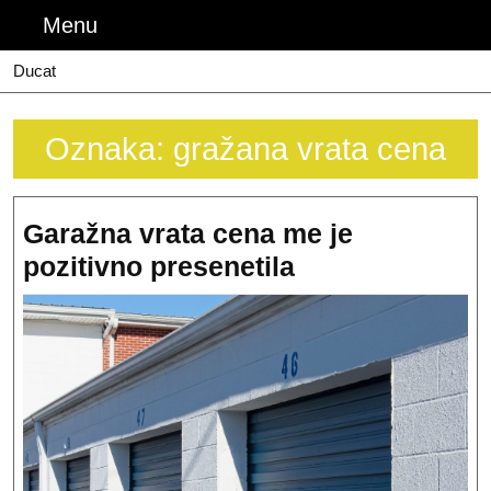
Skip
Menu
Menu
to
content
Ducat
Oznaka:
gražana vrata cena
Garažna vrata cena me je
Garažna
pozitivno presenetila
vrata
cena
me
je
pozitivno
presenetila