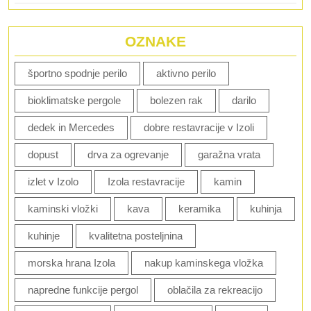
OZNAKE
športno spodnje perilo
aktivno perilo
bioklimatske pergole
bolezen rak
darilo
dedek in Mercedes
dobre restavracije v Izoli
dopust
drva za ogrevanje
garažna vrata
izlet v Izolo
Izola restavracije
kamin
kaminski vložki
kava
keramika
kuhinja
kuhinje
kvalitetna posteljnina
morska hrana Izola
nakup kaminskega vložka
napredne funkcije pergol
oblačila za rekreacijo