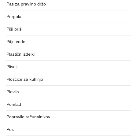
Pas za pravilno držo
Pergola
Piši briši
Pitje vode
Plastičn izdelki
Pliseji
Ploščice za kuhinjo
Plovila
Pomlad
Popravilo računalnikov
Pos