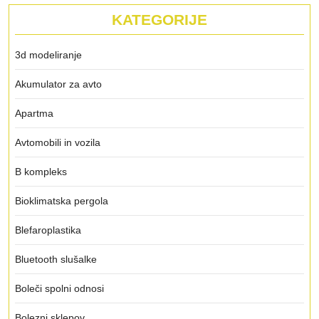
KATEGORIJE
3d modeliranje
Akumulator za avto
Apartma
Avtomobili in vozila
B kompleks
Bioklimatska pergola
Blefaroplastika
Bluetooth slušalke
Boleči spolni odnosi
Bolezni sklepov