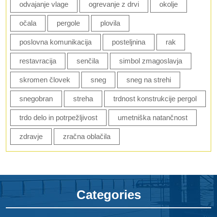
odvajanje vlage
ogrevanje z drvi
okolje
očala
pergole
plovila
poslovna komunikacija
posteljnina
rak
restavracija
senčila
simbol zmagoslavja
skromen človek
sneg
sneg na strehi
snegobran
streha
trdnost konstrukcije pergol
trdo delo in potrpežljivost
umetniška natančnost
zdravje
zračna oblačila
Categories