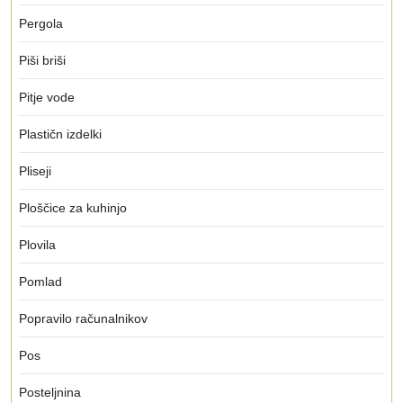
Pergola
Piši briši
Pitje vode
Plastičn izdelki
Pliseji
Ploščice za kuhinjo
Plovila
Pomlad
Popravilo računalnikov
Pos
Posteljnina