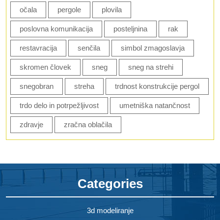
očala
pergole
plovila
poslovna komunikacija
posteljnina
rak
restavracija
senčila
simbol zmagoslavja
skromen človek
sneg
sneg na strehi
snegobran
streha
trdnost konstrukcije pergol
trdo delo in potrpežljivost
umetniška natančnost
zdravje
zračna oblačila
Categories
3d modeliranje