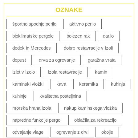
OZNAKE
športno spodnje perilo
aktivno perilo
bioklimatske pergole
bolezen rak
darilo
dedek in Mercedes
dobre restavracije v Izoli
dopust
drva za ogrevanje
garažna vrata
izlet v Izolo
Izola restavracije
kamin
kaminski vložki
kava
keramika
kuhinja
kuhinje
kvalitetna posteljnina
morska hrana Izola
nakup kaminskega vložka
napredne funkcije pergol
oblačila za rekreacijo
odvajanje vlage
ogrevanje z drvi
okolje