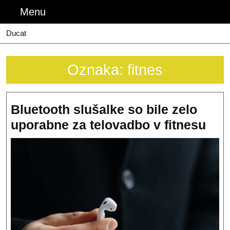
Skip
Menu
Menu
to
content
Ducat
Oznaka:
fitnes
Bluetooth slušalke so bile zelo
Blu
uporabne za telovadbo v fitnesu
slu
so
bile
zel
upo
za