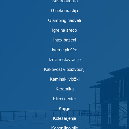
Gastroskopija
Ginekomastija
Glamping nasveti
Igre na srečo
Intex bazeni
Iverne plošče
Izola restavracije
Kakovost v poizvodnji
Kaminski vložki
Keramika
Klicni center
Knjige
Kolesarjenje
Konopljino olje