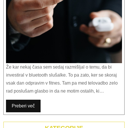
tel
v
fitn
Že kar nekaj časa sem sedaj razmišljal o temu, da bi
investiral v bluetooth slušalke. To pa zato, ker se skoraj
vsak dan odpravim v fitnes. Tam pa med telovadbo zelo
rad poslušam glasbo in da ne motim ostalih, ki…
Preberi več
KATEGORIJE