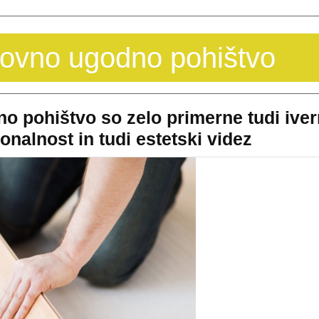
ovno ugodno pohištvo
no pohištvo so zelo primerne tudi ive
Za
onalnost in tudi estetski videz
sodobn
in
minimal
pohištv
so
zelo
primern
tudi