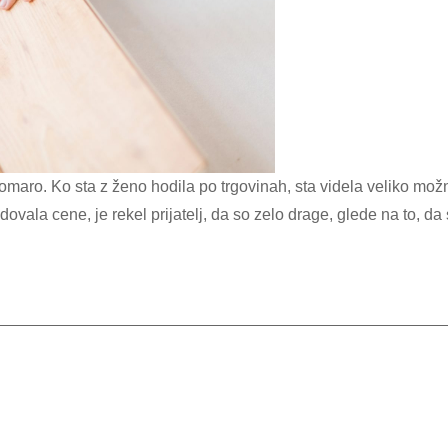
iverne
plošče,
ki
združuj
funkcio
in
tudi
dovala cene, je rekel prijatelj, da so zelo drage, glede na to, da
estetski
videz