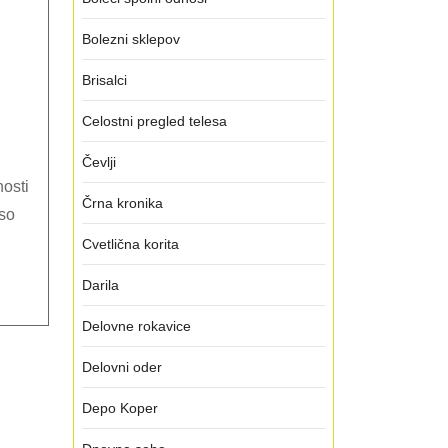
Bolezni sklepov
Brisalci
ejo
Celostni pregled telesa
nalnost
Čevlji
Črna kronika
 so
Cvetlična korita
Darila
Delovne rokavice
Delovni oder
Depo Koper