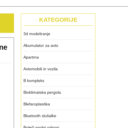
KATEGORIJE
3d modeliranje
rne
Akumulator za avto
Apartma
o
Avtomobili in vozila
istično
B kompleks
o
Bioklimatska pergola
Blefaroplastika
e
Bluetooth slušalke
Boleči spolni odnosi