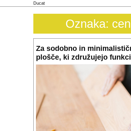
Skip
Ducat
to
content
Oznaka:
cen
Za sodobno in minimalistič
plošče, ki združujejo funkci