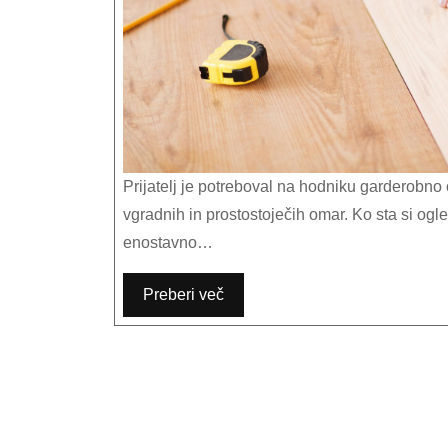
Prijatelj je potreboval na hodniku garderobno omaro. Ko sta z ženo hodila po trgovinah, sta videla veliko možnosti
vgradnih in prostostoječih omar. Ko sta si ogle
enostavno…
Preberi več