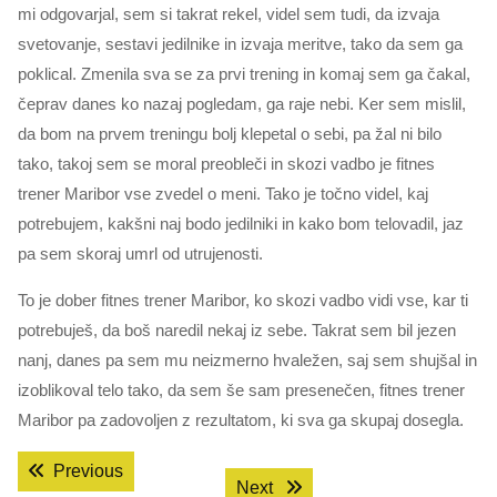
mi odgovarjal, sem si takrat rekel, videl sem tudi, da izvaja
svetovanje, sestavi jedilnike in izvaja meritve, tako da sem ga
poklical. Zmenila sva se za prvi trening in komaj sem ga čakal,
čeprav danes ko nazaj pogledam, ga raje nebi. Ker sem mislil,
da bom na prvem treningu bolj klepetal o sebi, pa žal ni bilo
tako, takoj sem se moral preobleči in skozi vadbo je fitnes
trener Maribor vse zvedel o meni. Tako je točno videl, kaj
potrebujem, kakšni naj bodo jedilniki in kako bom telovadil, jaz
pa sem skoraj umrl od utrujenosti.
To je dober fitnes trener Maribor, ko skozi vadbo vidi vse, kar ti
potrebuješ, da boš naredil nekaj iz sebe. Takrat sem bil jezen
nanj, danes pa sem mu neizmerno hvaležen, saj sem shujšal in
izoblikoval telo tako, da sem še sam presenečen, fitnes trener
Maribor pa zadovoljen z rezultatom, ki sva ga skupaj dosegla.
Navigacija
Previous post:
Previous
Next post:
Next