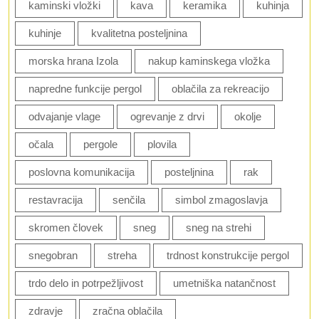
kaminski vložki
kava
keramika
kuhinja
kuhinje
kvalitetna posteljnina
morska hrana Izola
nakup kaminskega vložka
napredne funkcije pergol
oblačila za rekreacijo
odvajanje vlage
ogrevanje z drvi
okolje
očala
pergole
plovila
poslovna komunikacija
posteljnina
rak
restavracija
senčila
simbol zmagoslavja
skromen človek
sneg
sneg na strehi
snegobran
streha
trdnost konstrukcije pergol
trdo delo in potrpežljivost
umetniška natančnost
zdravje
zračna oblačila