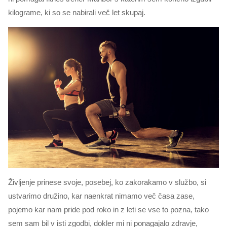
kilograme, ki so se nabirali več let skupaj.
Življenje prinese svoje, posebej, ko zakorakamo v službo, si
ustvarimo družino, kar naenkrat nimamo več časa zase,
pojemo kar nam pride pod roko in z leti se vse to pozna, tako
sem sam bil v isti zgodbi, dokler mi ni ponagajalo zdravje,