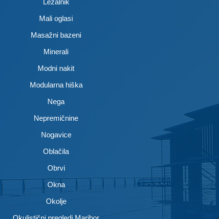
Ležalnik
Mali oglasi
Masažni bazeni
Minerali
Modni nakit
Modularna hiška
Nega
Nepremičnine
Nogavice
Oblačila
Obrvi
Okna
Okolje
Okulistični pregledi Maribor