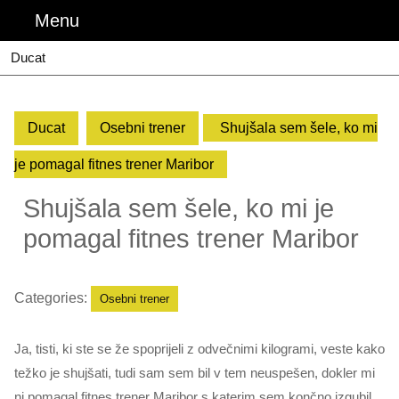
Skip
Menu
Menu
to
content
Ducat
Ducat
Osebni trener
Shujšala sem šele, ko mi
je pomagal fitnes trener Maribor
Shujšala sem šele, ko mi je
pomagal fitnes trener Maribor
Categories:
Osebni trener
Ja, tisti, ki ste se že spoprijeli z odvečnimi kilogrami, veste kako
težko je shujšati, tudi sam sem bil v tem neuspešen, dokler mi
ni pomagal fitnes trener Maribor s katerim sem končno izgubil