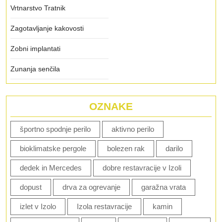
Vrtnarstvo Tratnik
Zagotavljanje kakovosti
Zobni implantati
Zunanja senčila
OZNAKE
športno spodnje perilo
aktivno perilo
bioklimatske pergole
bolezen rak
darilo
dedek in Mercedes
dobre restavracije v Izoli
dopust
drva za ogrevanje
garažna vrata
izlet v Izolo
Izola restavracije
kamin