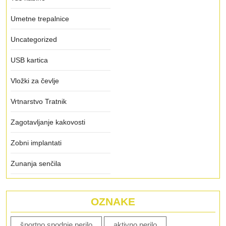
Umetne trepalnice
Uncategorized
USB kartica
Vložki za čevlje
Vrtnarstvo Tratnik
Zagotavljanje kakovosti
Zobni implantati
Zunanja senčila
OZNAKE
športno spodnje perilo
aktivno perilo