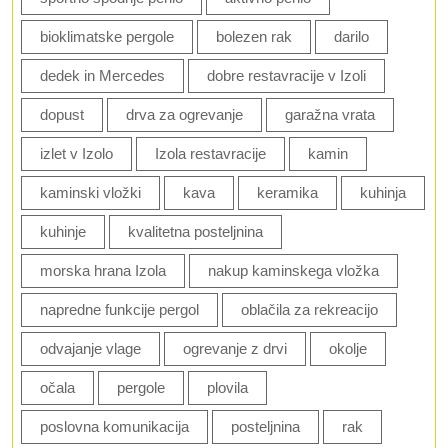
bioklimatske pergole
bolezen rak
darilo
dedek in Mercedes
dobre restavracije v Izoli
dopust
drva za ogrevanje
garažna vrata
izlet v Izolo
Izola restavracije
kamin
kaminski vložki
kava
keramika
kuhinja
kuhinje
kvalitetna posteljnina
morska hrana Izola
nakup kaminskega vložka
napredne funkcije pergol
oblačila za rekreacijo
odvajanje vlage
ogrevanje z drvi
okolje
očala
pergole
plovila
poslovna komunikacija
posteljnina
rak