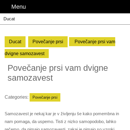
Skip
Menu
Menu
to
content
Ducat
Ducat
Povečanje prsi
Povečanje prsi vam
dvigne samozavest
Povečanje prsi vam dvigne
samozavest
Categories:
Povečanje prsi
Samozavest je nekaj kar je v življenju še kako pomembna in
nam pomaga, da uspemo. Tisti z nizko samopodobo, lahko
rečemo, da nimajo samozavesti, zakaj je nimajo so vzroki