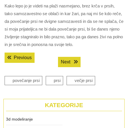
Kako lepo jo je videti na plaži nasmejano, brez krča v prsih,
tako samozavestno se oblači in kar žari, pa naj mi še kdo reče,
da povečanje prsi ne dvigne samozavesti in da se ne splača, če
si moja prijateljica ne bi dala povečanje prsi, bi še danes njeno
življenje stagniralo in bilo prazno, tako pa ga danes živi na polno
in je srečna in ponosna na svoje telo.
Navigacija
Previous post:
Previous
Next post:
Next
prispevka
povečanje prsi
prsi
večje prsi
KATEGORIJE
3d modeliranje