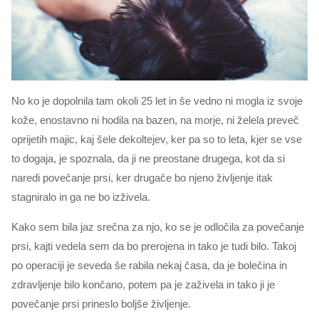
No ko je dopolnila tam okoli 25 let in še vedno ni mogla iz svoje
kože, enostavno ni hodila na bazen, na morje, ni želela preveč
oprijetih majic, kaj šele dekoltejev, ker pa so to leta, kjer se vse
to dogaja, je spoznala, da ji ne preostane drugega, kot da si
naredi povečanje prsi, ker drugače bo njeno življenje itak
stagniralo in ga ne bo izživela.
Kako sem bila jaz srečna za njo, ko se je odločila za povečanje
prsi, kajti vedela sem da bo prerojena in tako je tudi bilo. Takoj
po operaciji je seveda še rabila nekaj časa, da je bolečina in
zdravljenje bilo končano, potem pa je zaživela in tako ji je
povečanje prsi prineslo boljše življenje.