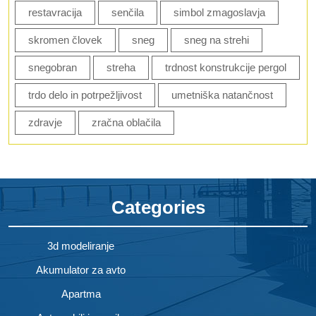
restavracija
senčila
simbol zmagoslavja
skromen človek
sneg
sneg na strehi
snegobran
streha
trdnost konstrukcije pergol
trdo delo in potrpežljivost
umetniška natančnost
zdravje
zračna oblačila
Categories
3d modeliranje
Akumulator za avto
Apartma