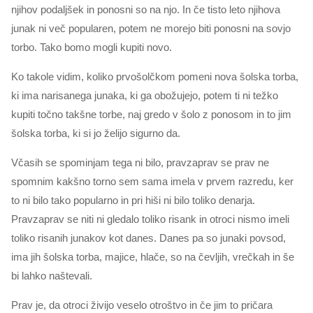
njihov podaljšek in ponosni so na njo. In če tisto leto njihova
junak ni več popularen, potem ne morejo biti ponosni na sovjo
torbo. Tako bomo mogli kupiti novo.
Ko takole vidim, koliko prvošolčkom pomeni nova šolska torba,
ki ima narisanega junaka, ki ga obožujejo, potem ti ni težko
kupiti točno takšne torbe, naj gredo v šolo z ponosom in to jim
šolska torba, ki si jo želijo sigurno da.
Včasih se spominjam tega ni bilo, pravzaprav se prav ne
spomnim kakšno torno sem sama imela v prvem razredu, ker
to ni bilo tako popularno in pri hiši ni bilo toliko denarja.
Pravzaprav se niti ni gledalo toliko risank in otroci nismo imeli
toliko risanih junakov kot danes. Danes pa so junaki povsod,
ima jih šolska torba, majice, hlače, so na čevljih, vrečkah in še
bi lahko naštevali.
Prav je, da otroci živijo veselo otroštvo in če jim to pričara