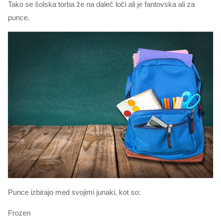
Tako se šolska torba že na daleč loči ali je fantovska ali za
punce.
Punce izbirajo med svojimi junaki, kot so:
Frozen