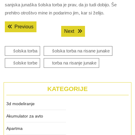
sanjska junaška šolska torba je prav, da jo tudi dobijo. Še
prehitro otroštvo mine in podarimo jim, kar si želijo.
Navigacija
Previous post:
Previous
Next post:
Next
prispevka
šolska torba
šolska torba na risane junake
šolske torbe
torba na risanje junake
KATEGORIJE
3d modeliranje
Akumulator za avto
Apartma