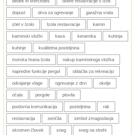
dedek in Mercedes
dobre restavracije v Izoli
dopust
drva za ogrevanje
garažna vrata
izlet v Izolo
Izola restavracije
kamin
kaminski vložki
kava
keramika
kuhinja
kuhinje
kvalitetna posteljnina
morska hrana Izola
nakup kaminskega vložka
napredne funkcije pergol
oblačila za rekreacijo
odvajanje vlage
ogrevanje z drvi
okolje
očala
pergole
plovila
poslovna komunikacija
posteljnina
rak
restavracija
senčila
simbol zmagoslavja
skromen človek
sneg
sneg na strehi