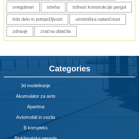
snegobran
streha
trdnost konstrukcije pergol
trdo delo in potrpežljivost
umetniška natančnost
zdravje
zračna oblačila
Categories
3d modeliranje
Akumulator za avto
Apartma
Avtomobili in vozila
B kompleks
Bioklimatska pergola