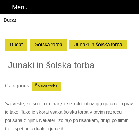
Skip
Menu
Menu
to
content
Ducat
Ducat
Šolska torba
Junaki in šolska torba
Junaki in šolska torba
Categories:
Šolska torba
Saj veste, ko so otroci manjši, še kako obožujejo junake in prav
je tako. Tako je skoraj vsaka šolska torba v prvim razredu
porisana z njimi. Nekateri izbirajo po risankam, drugi po filmih,
tretji spet po aktualnih junakih.