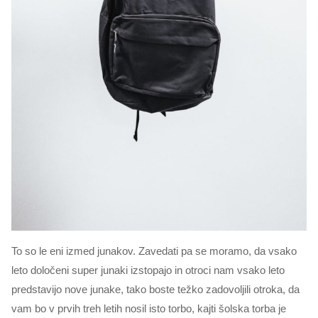
To so le eni izmed junakov. Zavedati pa se moramo, da vsako
leto določeni super junaki izstopajo in otroci nam vsako leto
predstavijo nove junake, tako boste težko zadovoljili otroka, da
vam bo v prvih treh letih nosil isto torbo, kajti šolska torba je